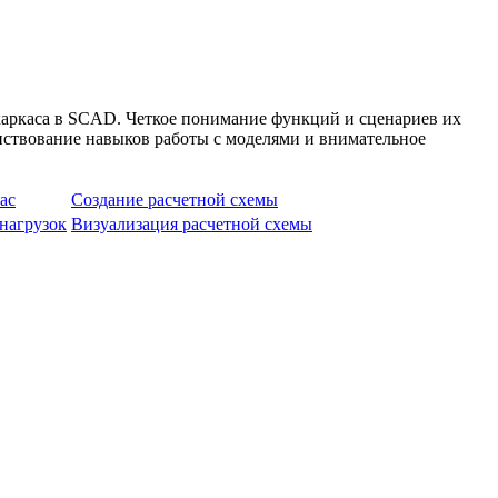
 каркаса в SCAD. Четкое понимание функций и сценариев их
нствование навыков работы с моделями и внимательное
ас
Создание расчетной схемы
нагрузок
Визуализация расчетной схемы