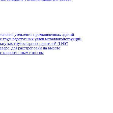
хнология утепления промышленных зданий
же труднодоступных узлов металлоконструкций
мкнутых гнутосварных профилей (ГНУ)
верс) для расстроповки на высоте
 с коррозионным износом