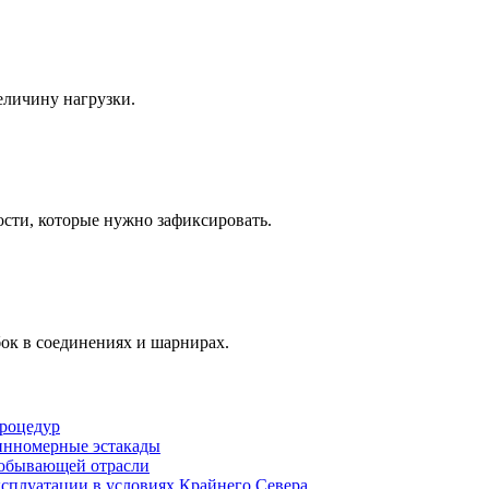
еличину нагрузки.
ости, которые нужно зафиксировать.
ок в соединениях и шарнирах.
процедур
линномерные эстакады
одобывающей отрасли
сплуатации в условиях Крайнего Севера