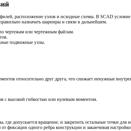
вий
филей, расположение узлов и исходные схемы. В SCAD условие 
правильно назначать шарниры и связи в дальнейшем.
по чертежам или чертежным файлам.
тов.
жные подвижные узлы.
ентов относительно друг друга, что снижает ненужные внутре
в с высокой гибкостью или нулевым моментом.
ы, где допускается вращение, и закрепить остальные точки дл
 от фиксации одного ребра конструкции и заканчивая настройко