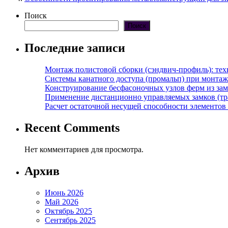
Поиск
Поиск
Последние записи
Монтаж полистовой сборки (сэндвич-профиль): те
Системы канатного доступа (промальп) при монта
Конструирование бесфасоночных узлов ферм из за
Применение дистанционно управляемых замков (тра
Расчет остаточной несущей способности элементов
Recent Comments
Нет комментариев для просмотра.
Архив
Июнь 2026
Май 2026
Октябрь 2025
Сентябрь 2025