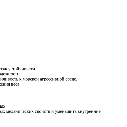
розиеустойчивости.
адежности.
йчивость к морской агрессивной среде.
ения веса.
иях.
жных механических свойств и уменьшить внутренние