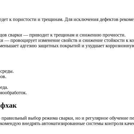
едет к пористости и трещинам. Для исключения дефектов рекоме
дов сварки — приводит к трещинам и снижению прочности.
ки — провоцирует изменение свойств и снижение стойкости к ко
уменьшает адгезию защитных покрытий и ухудшает коррозионную
 среды.
ов.
еда.
мообработок.
йфхак
о правильный выбор режима сварки, но и регулярное обучение 
екомендую внедрять автоматизированные системы контроля каче