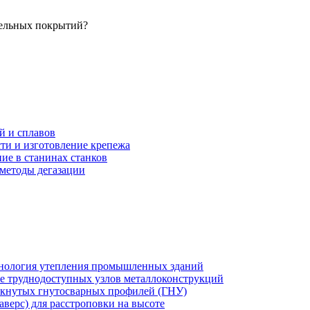
тельных покрытий?
й и сплавов
ти и изготовление крепежа
ие в станинах станков
 методы дегазации
хнология утепления промышленных зданий
же труднодоступных узлов металлоконструкций
мкнутых гнутосварных профилей (ГНУ)
верс) для расстроповки на высоте