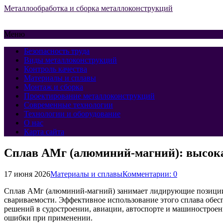
Металлообработка и сборка металлоконструкций
Меню
Безопасность труда
Виды металлоконструкций
Контроль качества
Материалы и сплавы
Монтаж и сборка
Проектирование металлоконструкций
Современные технологии
Технологии и оборудование
О нас
Карта сайта
Сплав АМг (алюминий-магний): высока
17 июня 2026
Материалы и сплавы
Комментарии: 0
Сплав АМг (алюминий-магний) занимает лидирующие позиции 
свариваемости. Эффективное использование этого сплава обес
решений в судостроении, авиации, автоспорте и машиностроен
ошибки при применении.