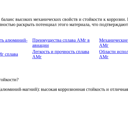
 баланс высоких механических свойств и стойкости к коррозии
ностью раскрыть потенциал этого материала, что подтверждают
сть алюминий-
Преимущества сплава АМг в
Механические 
авиации
АМг
Легкость и прочность сплава
Области испол
Мг сплава
АМг
АМг
тойкости?