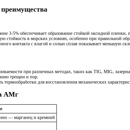
 преимущества
зоне 3-5% обеспечивает образование стойкой оксидной пленки,
ую стойкость в морских условиях, особенно при правильной обр
нного контакта с влагой и солью сплав показывает меньшую ск
иваемости при различных методах, таких как TIG, MIG, лазерна
анию трещин и пор.
ь термообработки для восстановления механических характерист
ва АМг
е
нно — марганец и кремний