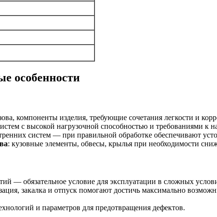
ые особенности
узова, компоненты изделия, требующие сочетания легкости и кор
истем с высокой нагрузочной способностью и требованиями к н
утренних систем — при правильной обработке обеспечивают усто
ва
: кузовные элементы, обвесы, крылья при необходимости сниж
тий — обязательное условие для эксплуатации в сложных услов
изация, закалка и отпуск помогают достичь максимально возмо
ехнологий и параметров для предотвращения дефектов.