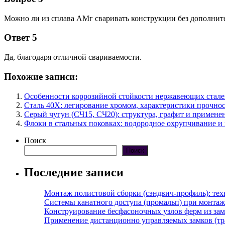
Можно ли из сплава АМг сваривать конструкции без дополни
Ответ 5
Да, благодаря отличной свариваемости.
Похожие записи:
Особенности коррозийной стойкости нержавеющих стале
Сталь 40Х: легирование хромом, характеристики прочнос
Серый чугун (СЧ15, СЧ20): структура, графит и применен
Флоки в стальных поковках: водородное охрупчивание и
Поиск
Поиск
Последние записи
Монтаж полистовой сборки (сэндвич-профиль): те
Системы канатного доступа (промальп) при монта
Конструирование бесфасоночных узлов ферм из за
Применение дистанционно управляемых замков (тра