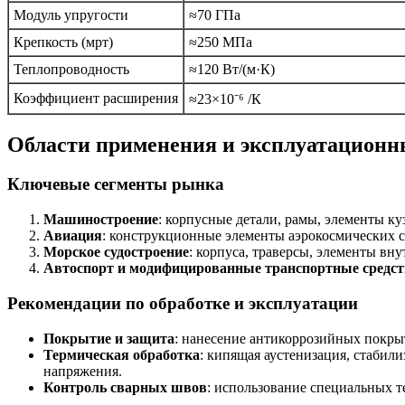
Модуль упругости
≈70 ГПа
Крепкость (мрт)
≈250 МПа
Теплопроводность
≈120 Вт/(м·К)
Коэффициент расширения
≈23×10⁻⁶ /К
Области применения и эксплуатационн
Ключевые сегменты рынка
Машиностроение
: корпусные детали, рамы, элементы к
Авиация
: конструкционные элементы аэрокосмических с
Морское судостроение
: корпуса, траверсы, элементы вн
Автоспорт и модифицированные транспортные средст
Рекомендации по обработке и эксплуатации
Покрытие и защита
: нанесение антикоррозийных покры
Термическая обработка
: кипящая аустенизация, стабил
напряжения.
Контроль сварных швов
: использование специальных т