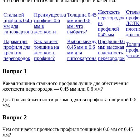
что обеспечит оптимальный баланс цены и качества.
Жесткость
Сталь
Стальной
Преимущества
Толщина 0.45
перегородок
профи
профиль 0.45
профиля 0.6
мм или 0.6
из
ЛСТК
мм для
мм в
мм: что
профилей
плотн
гипсокартона
жесткости
выбрать?
0.45 мм
долго
Параметры
Как влияет
Выбор между
Профиль 0.6
Толщи
профиля для
толщина на
0.45 мм и 0.6
мм: высокая
профи
крепких
жесткость
мм для
надежность
устой
перегородок
профиля?
гипсокартона
перегородок
Вопрос 1
Какая толщина стального профиля лучше для обеспечения
жесткости перегородок — 0.45 мм или 0.6 мм?
Для большей жесткости рекомендуется профиль толщиной 0.6
мм.
Вопрос 2
Чем отличается прочность профиля толщиной 0.6 мм от 0.45
мм?