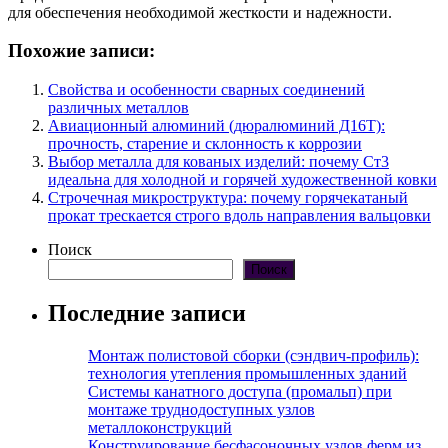
для обеспечения необходимой жесткости и надежности.
Похожие записи:
Свойства и особенности сварных соединений
различных металлов
Авиационный алюминий (дюралюминий Д16Т):
прочность, старение и склонность к коррозии
Выбор металла для кованых изделий: почему Ст3
идеальна для холодной и горячей художественной ковки
Строчечная микроструктура: почему горячекатаный
прокат трескается строго вдоль направления вальцовки
Поиск
Поиск
Последние записи
Монтаж полистовой сборки (сэндвич-профиль):
технология утепления промышленных зданий
Системы канатного доступа (промальп) при
монтаже труднодоступных узлов
металлоконструкций
Конструирование бесфасоночных узлов ферм из