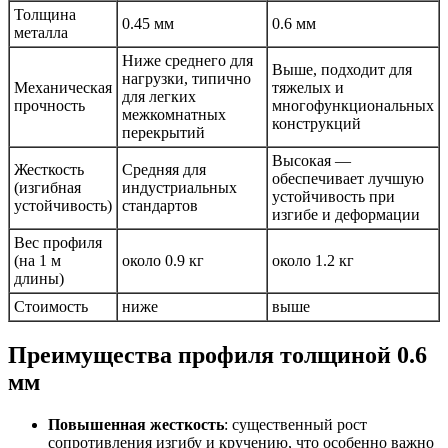
Толщина
0.45 мм
0.6 мм
металла
Ниже среднего для
Выше, подходит для
нагрузки, типично
Механическая
тяжелых и
для легких
прочность
многофункциональных
межкомнатных
конструкций
перекрытий
Высокая —
Жесткость
Средняя для
обеспечивает лучшую
(изгибная
индустриальных
устойчивость при
устойчивость)
стандартов
изгибе и деформации
Вес профиля
(на 1 м
около 0.9 кг
около 1.2 кг
длины)
Стоимость
ниже
выше
Преимущества профиля толщиной 0.6
мм
Повышенная жесткость
: существенный рост
сопротивления изгибу и кручению, что особенно важно