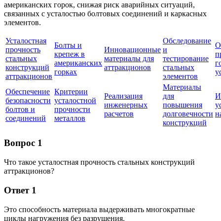
американских горок, снижая риск аварийных ситуаций,
связанных с усталостью болтовых соединений и каркасных
элементов.
Усталостная
Обследование
Болты и
О
прочность
Инновационные
и
крепеж в
п
стальных
материалы для
тестирование
американских
г
конструкций
аттракционов
стальных
горках
у
аттракционов
элементов
Материалы
Обеспечение
Критерии
Реализация
для
И
безопасности
усталостной
инженерных
повышения
у
болтов и
прочности
расчетов
долговечности
н
соединений
металлов
конструкций
Вопрос 1
Что такое усталостная прочность стальных конструкций
аттракционов?
Ответ 1
Это способность материала выдерживать многократные
циклы нагружения без разрушения.