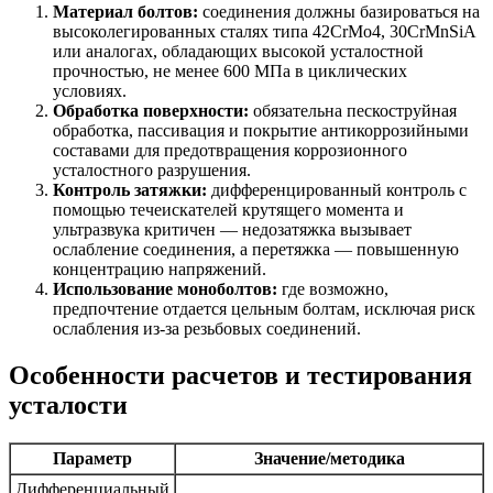
Материал болтов:
соединения должны базироваться на
высоколегированных сталях типа 42CrMo4, 30CrMnSiA
или аналогах, обладающих высокой усталостной
прочностью, не менее 600 МПа в циклических
условиях.
Обработка поверхности:
обязательна пескоструйная
обработка, пассивация и покрытие антикоррозийными
составами для предотвращения коррозионного
усталостного разрушения.
Контроль затяжки:
дифференцированный контроль с
помощью течеискателей крутящего момента и
ультразвука критичен — недозатяжка вызывает
ослабление соединения, а перетяжка — повышенную
концентрацию напряжений.
Использование моноболтов:
где возможно,
предпочтение отдается цельным болтам, исключая риск
ослабления из-за резьбовых соединений.
Особенности расчетов и тестирования
усталости
Параметр
Значение/методика
Дифференциальный