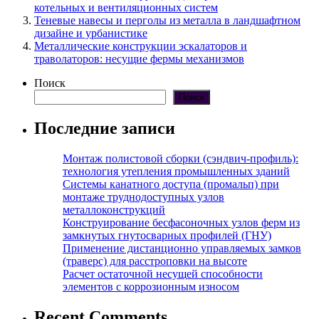
котельных и вентиляционных систем
Теневые навесы и перголы из металла в ландшафтном
дизайне и урбанистике
Металлические конструкции эскалаторов и
траволаторов: несущие фермы механизмов
Поиск
Поиск
Последние записи
Монтаж полистовой сборки (сэндвич-профиль):
технология утепления промышленных зданий
Системы канатного доступа (промальп) при
монтаже труднодоступных узлов
металлоконструкций
Конструирование бесфасоночных узлов ферм из
замкнутых гнутосварных профилей (ГНУ)
Применение дистанционно управляемых замков
(траверс) для расстроповки на высоте
Расчет остаточной несущей способности
элементов с коррозионным износом
Recent Comments