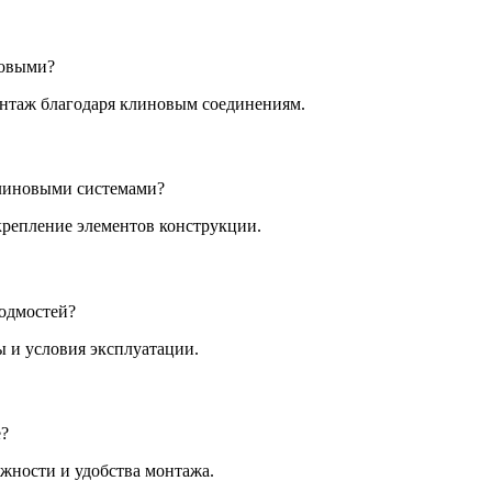
товыми?
онтаж благодаря клиновым соединениям.
клиновыми системами?
крепление элементов конструкции.
подмостей?
ы и условия эксплуатации.
е?
жности и удобства монтажа.