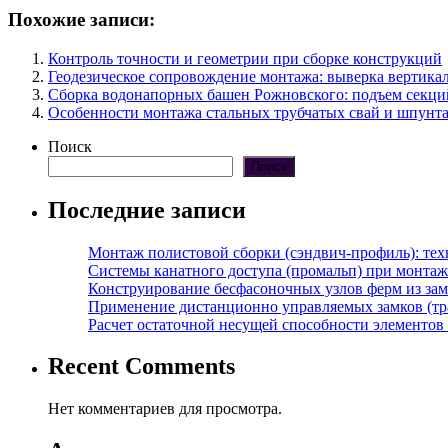
Похожие записи:
Контроль точности и геометрии при сборке конструкций
Геодезическое сопровождение монтажа: выверка вертика
Сборка водонапорных башен Рожновского: подъем секци
Особенности монтажа стальных трубчатых свай и шпунта
Поиск
Поиск
Последние записи
Монтаж полистовой сборки (сэндвич-профиль): те
Системы канатного доступа (промальп) при монта
Конструирование бесфасоночных узлов ферм из за
Применение дистанционно управляемых замков (тра
Расчет остаточной несущей способности элементов
Recent Comments
Нет комментариев для просмотра.