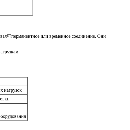
давая可перманентное или временное соединение. Они
агрузкам.
ых нагрузок
новки
оборудования