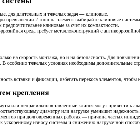
у системы
вые, для длительных и тяжелых задач — клиновые.
При превышении 2 тонн на элемент выбирайте клиновые системы
х предпочтительнее клиновые за счет их компактности.
оррозийная среда требует металлоконструкций с антикоррозийно
ько на скорость монтажа, но и на безопасность. Для повышени
. В особенно тяжелых условиях необходимы дополнительные ст
ость вставки и фиксации, избегать перекоса элементов, чтобы 
тем крепления
омуты или неправильно вставленные клинья могут привести к ав
есоответствующему диаметру или нагрузке уменьшит надежность.
аментов при долговременных работах — причина частых инциде
 к ускоренному износу системы и снижению нагрузочной способ