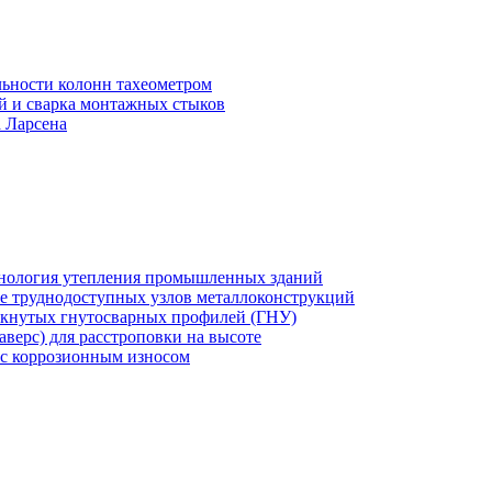
льности колонн тахеометром
й и сварка монтажных стыков
 Ларсена
хнология утепления промышленных зданий
же труднодоступных узлов металлоконструкций
мкнутых гнутосварных профилей (ГНУ)
верс) для расстроповки на высоте
 с коррозионным износом