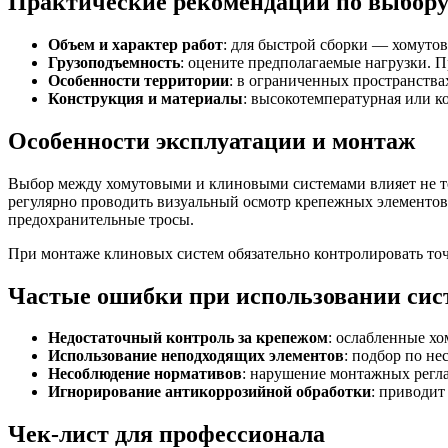
Практические рекомендации по выбор
Объем и характер работ
: для быстрой сборки — хомуто
Грузоподъемность
: оцените предполагаемые нагрузки. 
Особенности территории
: в ограниченных пространства
Конструкция и материалы
: высокотемпературная или к
Особенности эксплуатации и монтаж
Выбор между хомутовыми и клиновыми системами влияет не тол
регулярно проводить визуальный осмотр крепежных элементов
предохранительные тросы.
При монтаже клиновых систем обязательно контролировать точн
Частые ошибки при использовании сис
Недостаточный контроль за крепежом
: ослабленные х
Использование неподходящих элементов
: подбор по н
Несоблюдение нормативов
: нарушение монтажных регл
Игнорирование антикоррозийной обработки
: приводит
Чек-лист для профессионала