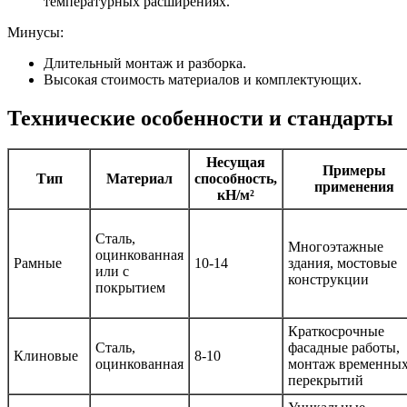
температурных расширениях.
Минусы:
Длительный монтаж и разборка.
Высокая стоимость материалов и комплектующих.
Технические особенности и стандарты
Несущая
Примеры
Тип
Материал
способность,
применения
кН/м²
Сталь,
Многоэтажные
оцинкованная
Рамные
10-14
здания, мостовые
или с
конструкции
покрытием
Краткосрочные
Сталь,
фасадные работы,
Клиновые
8-10
оцинкованная
монтаж временны
перекрытий