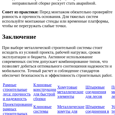
неправильной сборке рискует стать аварийной.
Совет из практики:
Перед монтажом обязательно проверяйте
ровность и прочность основания. Для тяжелых систем
используйте монтажные стенды или временные платформы,
чтобы не перегружать слабые точки.
Заключение
При выборе металлической строительной системы стоит
исходить из условий проекта, рабочей нагрузки, сроков
эксплуатации и бюджета. Активное использование
современных систем допускает комбинирование типов, что
позволяет добиться оптимального соотношения надежности и
мобильности. Точный расчет и соблюдение стандартов
обеспечит безопасность и эффективность строительных работ.
Рамные
Клиновые
Хомутовые
Штыревые
П
строительные
конструкции
металлические
соединения
м
леса: прочность
для быстрой
элементы
для лесов
л
и надежность
сборки
Проектирование
Клиновые
Металлические
Штыревые
У
рамных
системы
хомуты для
соединения в
т
строительных