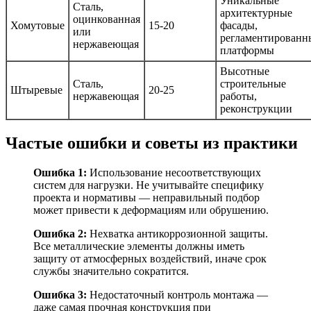
Уникальные
Сталь,
архитектурные
оцинкованная
Хомутовые
15-20
фасады,
или
регламентированн
нержавеющая
платформы
Высотные
Сталь,
строительные
Штыревые
20-25
нержавеющая
работы,
реконструкции
Частые ошибки и советы из практики
Ошибка 1:
Использование несоответствующих
систем для нагрузки. Не учитывайте специфику
проекта и нормативы — неправильный подбор
может привести к деформациям или обрушению.
Ошибка 2:
Нехватка антикоррозионной защиты.
Все металлические элементы должны иметь
защиту от атмосферных воздействий, иначе срок
службы значительно сократится.
Ошибка 3:
Недостаточный контроль монтажа —
даже самая прочная конструкция при