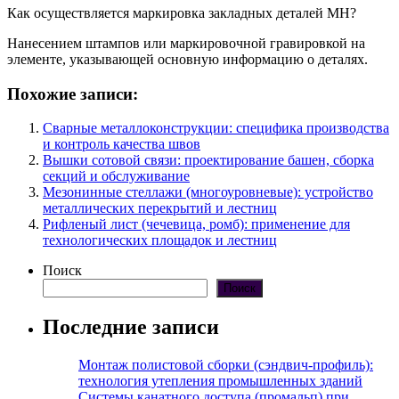
Как осуществляется маркировка закладных деталей МН?
Нанесением штампов или маркировочной гравировкой на
элементе, указывающей основную информацию о деталях.
Похожие записи:
Сварные металлоконструкции: специфика производства
и контроль качества швов
Вышки сотовой связи: проектирование башен, сборка
секций и обслуживание
Мезонинные стеллажи (многоуровневые): устройство
металлических перекрытий и лестниц
Рифленый лист (чечевица, ромб): применение для
технологических площадок и лестниц
Поиск
Поиск
Последние записи
Монтаж полистовой сборки (сэндвич-профиль):
технология утепления промышленных зданий
Системы канатного доступа (промальп) при