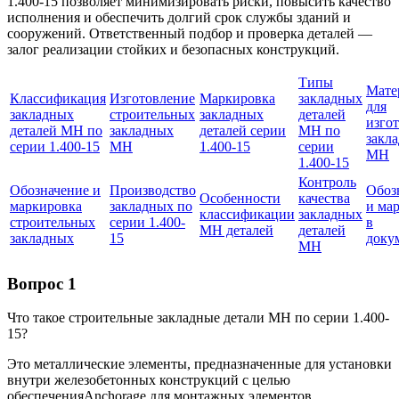
1.400-15 позволяет минимизировать риски, повысить качество
исполнения и обеспечить долгий срок службы зданий и
сооружений. Ответственный подбор и проверка деталей —
залог реализации стойких и безопасных конструкций.
Типы
Мате
Классификация
Изготовление
Маркировка
закладных
для
закладных
строительных
закладных
деталей
изго
деталей МН по
закладных
деталей серии
МН по
закл
серии 1.400-15
МН
1.400-15
серии
МН
1.400-15
Контроль
Обозначение и
Производство
Обоз
Особенности
качества
маркировка
закладных по
и ма
классификации
закладных
строительных
серии 1.400-
в
МН деталей
деталей
закладных
15
доку
МН
Вопрос 1
Что такое строительные закладные детали МН по серии 1.400-
15?
Это металлические элементы, предназначенные для установки
внутри железобетонных конструкций с целью
обеспеченияAnchorage для монтажных элементов.