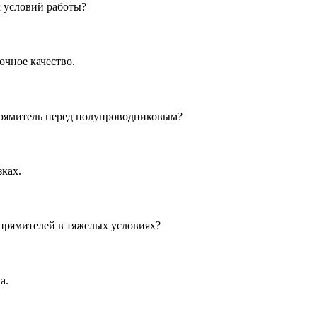
 условий работы?
очное качество.
рямитель перед полупроводниковым?
ках.
рямителей в тяжелых условиях?
а.