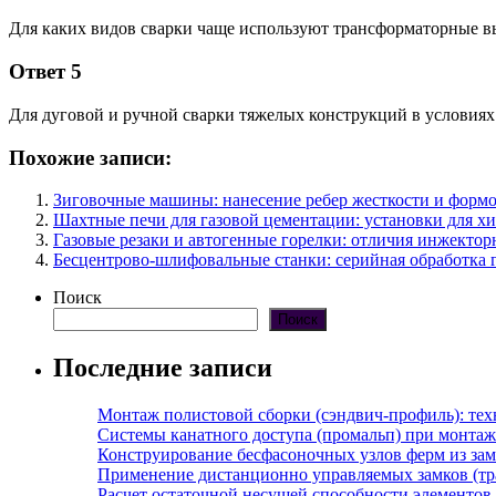
Для каких видов сварки чаще используют трансформаторные 
Ответ 5
Для дуговой и ручной сварки тяжелых конструкций в условиях
Похожие записи:
Зиговочные машины: нанесение ребер жесткости и формо
Шахтные печи для газовой цементации: установки для х
Газовые резаки и автогенные горелки: отличия инжекто
Бесцентрово-шлифовальные станки: серийная обработка 
Поиск
Поиск
Последние записи
Монтаж полистовой сборки (сэндвич-профиль): те
Системы канатного доступа (промальп) при монта
Конструирование бесфасоночных узлов ферм из за
Применение дистанционно управляемых замков (тра
Расчет остаточной несущей способности элементов