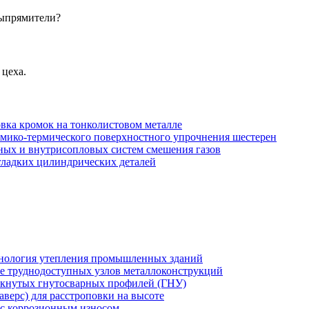
выпрямители?
 цеха.
вка кромок на тонколистовом металле
имико-термического поверхностного упрочнения шестерен
рных и внутрисопловых систем смешения газов
гладких цилиндрических деталей
хнология утепления промышленных зданий
же труднодоступных узлов металлоконструкций
мкнутых гнутосварных профилей (ГНУ)
верс) для расстроповки на высоте
 с коррозионным износом