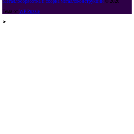
Металлообработка и сборка металлоконструкций
© 2026
Тема от
WP Puzzle
➤