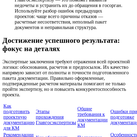
недочеты и устранить их до обращения в госорган.
Используйте разбор ошибок предыдущих
проектов: чаще всего причины отказов —
расчетные несоответствия, неполный пакет
документов и неправильная структура.
Достижение успешного результата:
фокус на деталях
Экспертные заключения требуют отражения всей проектной
логики: обоснования, расчетов и предпосылок. Их качество
напрямую зависит от полноты и точности подготовленного
пакета документации. Правильно оформленные,
подтвержденные расчетом материалы помогают не только
пройти экспертизу, но и повысить конкурентоспособность
проекта.
Как
Общие
подготовить
Этапы
Ошибки пр
требования к
проектную
прохождения
подготовке
документации
документацию
Главгосэкспертизы
документац
КМ
для КМ
Рекомендации
Особенност