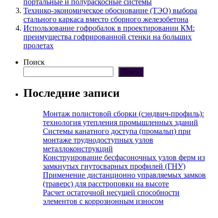
портальные и полураскосные системы
Технико-экономическое обоснование (ТЭО) выбора
стального каркаса вместо сборного железобетона
Использование гофробалок в проектировании КМ:
преимущества гофрированной стенки на больших
пролетах
Поиск
Поиск
Последние записи
Монтаж полистовой сборки (сэндвич-профиль):
технология утепления промышленных зданий
Системы канатного доступа (промальп) при
монтаже труднодоступных узлов
металлоконструкций
Конструирование бесфасоночных узлов ферм из
замкнутых гнутосварных профилей (ГНУ)
Применение дистанционно управляемых замков
(траверс) для расстроповки на высоте
Расчет остаточной несущей способности
элементов с коррозионным износом