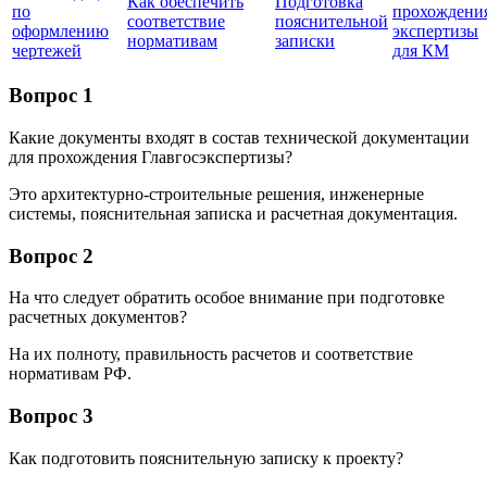
Как обеспечить
Подготовка
по
прохождени
соответствие
пояснительной
оформлению
экспертизы
нормативам
записки
чертежей
для КМ
Вопрос 1
Какие документы входят в состав технической документации
для прохождения Главгосэкспертизы?
Это архитектурно-строительные решения, инженерные
системы, пояснительная записка и расчетная документация.
Вопрос 2
На что следует обратить особое внимание при подготовке
расчетных документов?
На их полноту, правильность расчетов и соответствие
нормативам РФ.
Вопрос 3
Как подготовить пояснительную записку к проекту?