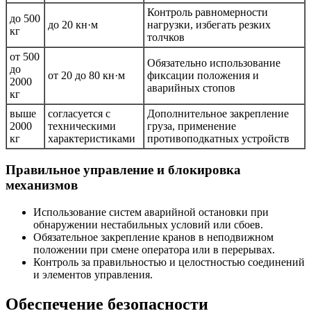
Контроль равномерности
до 500
до 20 кн·м
нагрузки, избегать резких
кг
толчков
от 500
Обязательно использование
до
от 20 до 80 кн·м
фиксации положения и
2000
аварийных стопов
кг
выше
согласуется с
Дополнительное закрепление
2000
техническими
груза, применение
кг
характеристиками
противоподкатных устройств
Правильное управление и блокировка
механизмов
Использование систем аварийной остановки при
обнаружении нестабильных условий или сбоев.
Обязательное закрепление кранов в неподвижном
положении при смене оператора или в перерывах.
Контроль за правильностью и целостностью соединений
и элементов управления.
Обеспечение безопасности