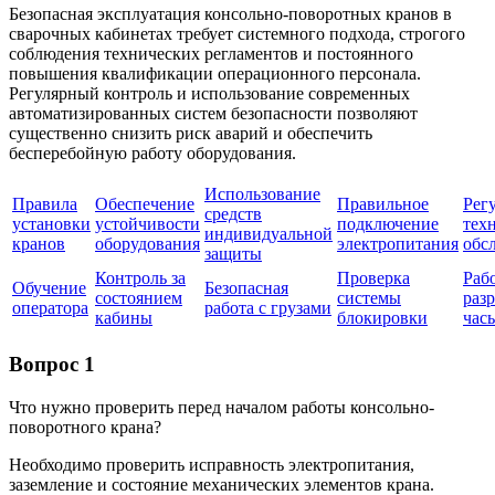
Безопасная эксплуатация консольно-поворотных кранов в
сварочных кабинетах требует системного подхода, строгого
соблюдения технических регламентов и постоянного
повышения квалификации операционного персонала.
Регулярный контроль и использование современных
автоматизированных систем безопасности позволяют
существенно снизить риск аварий и обеспечить
бесперебойную работу оборудования.
Использование
Правила
Обеспечение
Правильное
Рег
средств
установки
устойчивости
подключение
тех
индивидуальной
кранов
оборудования
электропитания
обс
защиты
Контроль за
Проверка
Рабо
Обучение
Безопасная
состоянием
системы
раз
оператора
работа с грузами
кабины
блокировки
час
Вопрос 1
Что нужно проверить перед началом работы консольно-
поворотного крана?
Необходимо проверить исправность электропитания,
заземление и состояние механических элементов крана.