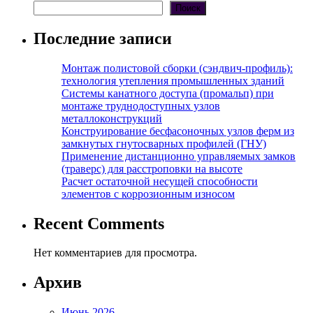
Поиск
Последние записи
Монтаж полистовой сборки (сэндвич-профиль):
технология утепления промышленных зданий
Системы канатного доступа (промальп) при
монтаже труднодоступных узлов
металлоконструкций
Конструирование бесфасоночных узлов ферм из
замкнутых гнутосварных профилей (ГНУ)
Применение дистанционно управляемых замков
(траверс) для расстроповки на высоте
Расчет остаточной несущей способности
элементов с коррозионным износом
Recent Comments
Нет комментариев для просмотра.
Архив
Июнь 2026