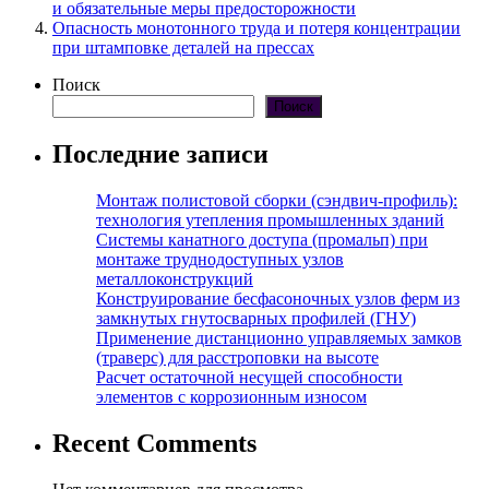
и обязательные меры предосторожности
Опасность монотонного труда и потеря концентрации
при штамповке деталей на прессах
Поиск
Поиск
Последние записи
Монтаж полистовой сборки (сэндвич-профиль):
технология утепления промышленных зданий
Системы канатного доступа (промальп) при
монтаже труднодоступных узлов
металлоконструкций
Конструирование бесфасоночных узлов ферм из
замкнутых гнутосварных профилей (ГНУ)
Применение дистанционно управляемых замков
(траверс) для расстроповки на высоте
Расчет остаточной несущей способности
элементов с коррозионным износом
Recent Comments