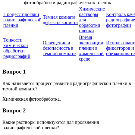
Химические
Процесс проявки
растворы
Контроль кач
Темная комната
радиографической
для
радиографиче
дефектоскописта
пленки
обработки
фотографии
пленки
Время
Тонкости
Освещение и
экспозиции
Использован
химической
безопасность в
пленки в
фиксаторов и
обработки
темной комнате
химической
обезжиривате
радиографий
среде
Вопрос 1
Как называется процесс развития радиографической пленки в
темной комнате?
Химическая фотообработка.
Вопрос 2
Какие растворы используются для проявления
радиографической пленки?