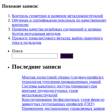
Похожие записи:
Контроль геометрии и размеров металлоконструкций
Обучение и сертификация персонала по качественному
контролю
Проверка качества резьбовых соединений и затяжки
болтов визуальным методом
Прожоги тонколистового металла: выбор сварочного
тока и подкладок
Поиск
Поиск
Последние записи
Монтаж полистовой сборки (сэндвич-профиль):
технология утепления промышленных зданий
Системы канатного доступа (промальп) при
монтаже труднодоступных узлов
металлоконструкций
Конструирование бесфасоночных узлов ферм из
замкнутых гнутосварных профилей (ГНУ)
Применение дистанционно управляемых замков