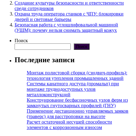
Создание культуры безопасности и ответственности
среди сотрудников
Охрана труда оператора станков с ЧПУ: блокировки
дверей и световые барьеры
Безопасная работа с углошлифовальной машиной
(УШМ): почему нельзя снимать защитный кожух
Поиск
Поиск
Последние записи
Монтаж полистовой сборки (сэндвич-профиль):
технология утепления промышленных зданий
Системы канатного доступа (промальп) при
монтаже труднодоступных узлов
металлоконструкций
Конструирование бесфасоночных узлов ферм из
замкнутых гнутосварных профилей (ГНУ)
Применение дистанционно управляемых замков
(траверс) для расстроповки на высоте
Расчет остаточной несущей способности
элементов с коррозионным износом