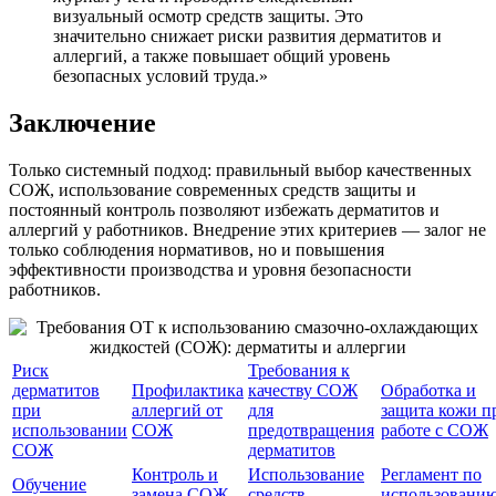
визуальный осмотр средств защиты. Это
значительно снижает риски развития дерматитов и
аллергий, а также повышает общий уровень
безопасных условий труда.»
Заключение
Только системный подход: правильный выбор качественных
СОЖ, использование современных средств защиты и
постоянный контроль позволяют избежать дерматитов и
аллергий у работников. Внедрение этих критериев — залог не
только соблюдения нормативов, но и повышения
эффективности производства и уровня безопасности
работников.
Риск
Требования к
дерматитов
Профилактика
качеству СОЖ
Обработка и
при
аллергий от
для
защита кожи п
использовании
СОЖ
предотвращения
работе с СОЖ
СОЖ
дерматитов
Контроль и
Использование
Регламент по
Обучение
замена СОЖ
средств
использовани