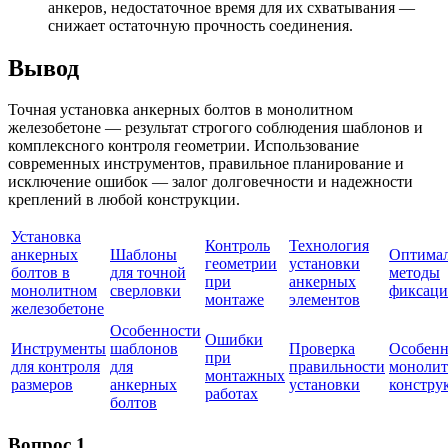
анкеров, недостаточное время для их схватывания —
снижает остаточную прочность соединения.
Вывод
Точная установка анкерных болтов в монолитном
железобетоне — результат строгого соблюдения шаблонов и
комплексного контроля геометрии. Использование
современных инструментов, правильное планирование и
исключение ошибок — залог долговечности и надежности
креплений в любой конструкции.
Установка
Контроль
Технология
анкерных
Шаблоны
Оптима
геометрии
установки
болтов в
для точной
методы
при
анкерных
монолитном
сверловки
фиксац
монтаже
элементов
железобетоне
Особенности
Ошибки
Инструменты
шаблонов
Проверка
Особенн
при
для контроля
для
правильности
моноли
монтажных
размеров
анкерных
установки
констру
работах
болтов
Вопрос 1