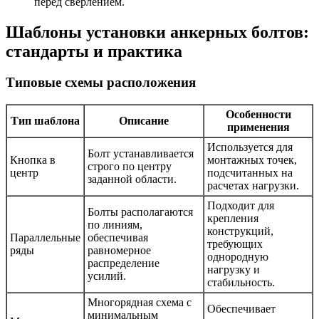
перед сверлением.
Шаблоны установки анкерных болтов:
стандарты и практика
Типовые схемы расположения
Особенности
Тип шаблона
Описание
применения
Используется для
Болт устанавливается
Кнопка в
монтажных точек,
строго по центру
центр
подсчитанных на
заданной области.
расчетах нагрузки.
Подходит для
Болты располагаются
крепления
по линиям,
конструкций,
Параллельные
обеспечивая
требующих
ряды
равномерное
однородную
распределение
нагрузку и
усилий.
стабильность.
Многорядная схема с
Обеспечивает
минимальным