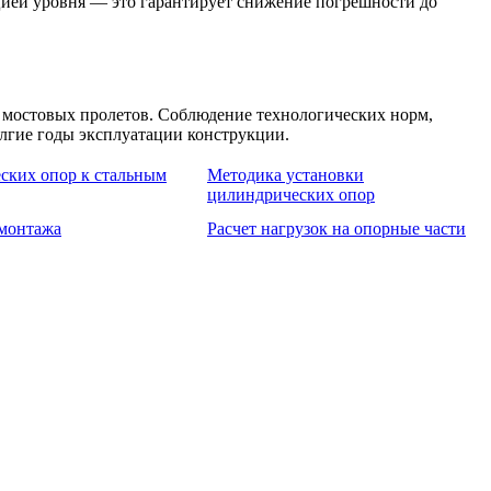
кцией уровня — это гарантирует снижение погрешности до
х мостовых пролетов. Соблюдение технологических норм,
лгие годы эксплуатации конструкции.
ских опор к стальным
Методика установки
цилиндрических опор
 монтажа
Расчет нагрузок на опорные части