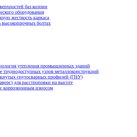
верхностей баз колонн
еского оборудования
нную жесткость каркаса
на высокопрочных болтах
хнология утепления промышленных зданий
же труднодоступных узлов металлоконструкций
мкнутых гнутосварных профилей (ГНУ)
верс) для расстроповки на высоте
 с коррозионным износом