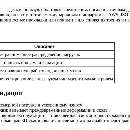
 — здесь используют болтовые соединения, посадки с точным до
швов, их соответствие международным стандартам — AWS, ISO.
ивоизносные прокладки или покрытие для снижения трения и из
Описание
ет равномерное распределение нагрузок
т точность подъема и фиксации
ет правильную работу подвижных узлов
ое тестирование ультразвуком или магнитным контролем
ендации
номерной нагрузке и ускоренному износу.
ний
: вызывает преждевременные деформации и сколы.
условиями эксплуатации — повышенная износостойкость важна пр
 с помощью 3D-сканирования после монтажных работ предотвра