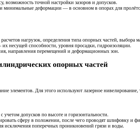
су, возможность точной настройки зазоров и допусков.
ия и минимальные деформации — в основном в опорах для пролё
 расчетов нагрузок, определения типа опорных частей, выбора 
— их несущей способности, уровня просадки, гидроизоляции.
ения, направления перемещений и деформационных зон.
цилиндрических опорных частей
ие элементов. Для этого используют лазерное нивелирование, 
с учетом допусков по высоте и горизонтальности.
ировать сферу в положении, после чего проводят шлифовку и 
ля исключения поперечных проникновений грязи и воды.