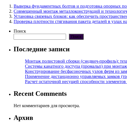
Выверка фундаментных болтов и подготовка опорных по
Совмещенный монтаж металлоконструкций и технологич
Установка связевых блоков: как обеспечить пространстве
Проверка плотности стягивания пакета деталей в узлах 
Поиск
Поиск
Последние записи
Монтаж полистовой сборки (сэндвич-профиль): те
Системы канатного доступа (промальп) при монта
Конструирование бесфасоночных узлов ферм из за
Применение дистанционно управляемых замков (тра
Расчет остаточной несущей способности элементов
Recent Comments
Нет комментариев для просмотра.
Архив