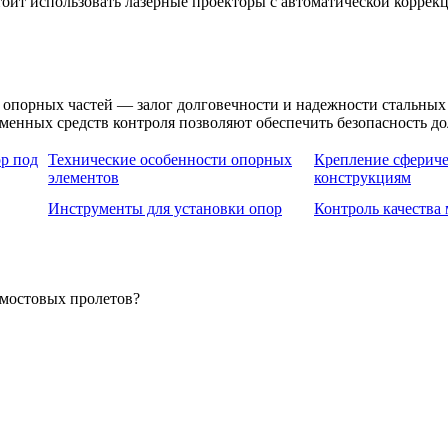
тоит использовать лазерные проекторы с автоматической корре
х опорных частей — залог долговечности и надежности стальны
енных средств контроля позволяют обеспечить безопасность до
р под
Технические особенности опорных
Крепление сфериче
элементов
конструкциям
Инструменты для установки опор
Контроль качества
 мостовых пролетов?