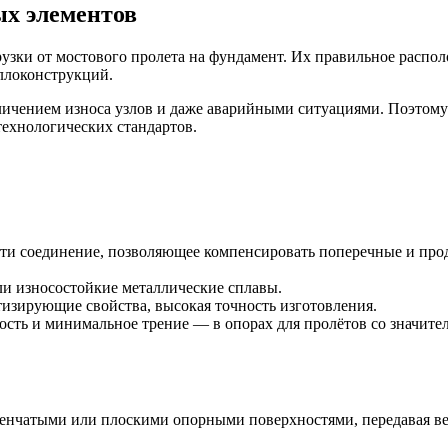
ых элементов
зки от мостового пролета на фундамент. Их правильное распол
ллоконструкций.
чением износа узлов и даже аварийными ситуациями. Поэтому 
ехнологических стандартов.
ти соединение, позволяющее компенсировать поперечные и про
или износостойкие металлические сплавы.
тизирующие свойства, высокая точность изготовления.
жность и минимальное трение — в опорах для пролётов со знач
упенчатыми или плоскими опорными поверхностями, передавая ве