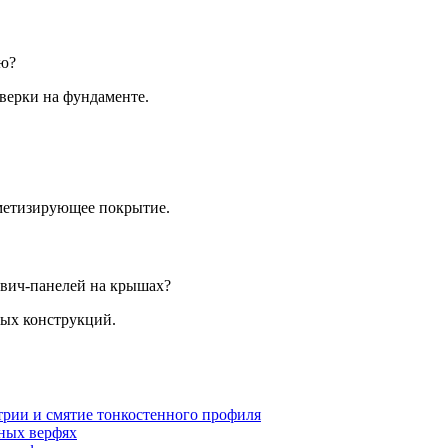
ию?
верки на фундаменте.
рметизирующее покрытие.
двич-панелей на крышах?
ных конструкций.
рии и смятие тонкостенного профиля
ьных верфях