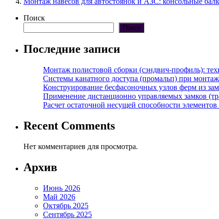
Монтаж навесов для автостоянок и АЗС: консольные бал
Поиск
Поиск
Последние записи
Монтаж полистовой сборки (сэндвич-профиль): те
Системы канатного доступа (промальп) при монта
Конструирование бесфасоночных узлов ферм из за
Применение дистанционно управляемых замков (тра
Расчет остаточной несущей способности элементов
Recent Comments
Нет комментариев для просмотра.
Архив
Июнь 2026
Май 2026
Октябрь 2025
Сентябрь 2025