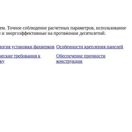
м. Точное соблюдение расчетных параметров, использование
 и энергоэффективные на протяжении десятилетий.
логия установки фахверков
Особенности крепления панелей
ческие требования к
Обеспечение прочности
жу
конструкции