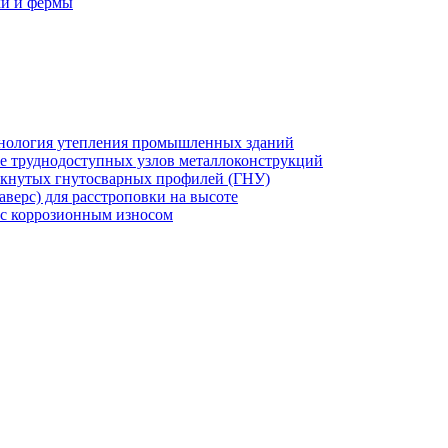
ки и фермы
хнология утепления промышленных зданий
же труднодоступных узлов металлоконструкций
мкнутых гнутосварных профилей (ГНУ)
верс) для расстроповки на высоте
 с коррозионным износом