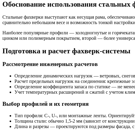
Обоснование использования стальных ф
Стальные фахверки выступают как несущая рама, обеспечиваю
сравнительно небольшом весе и возможность тонкой настройк
Наиболее популярные профили — холодногнутые и горячекатан
цинком или полимерным покрытием, второй — более универсал
Подготовка и расчет фахверк-системы
Рассмотрение инженерных расчетов
Определение динамических нагрузок — ветровых, снегов
Расчет предельных нагрузок на соединения: крепежные э
Определение коэффициента запаса по статике — не менее
Учет температурных расширений и сжатий с учетом клим
Выбор профилей и их геометрия
Тип профиля: C-, U-, или монтажные ленты. Ориентируйт
Толщина стали: обычно 1,5-2 мм (зависит от конструкции 
Длина и разрезы — проектируются под размеры фасада, с