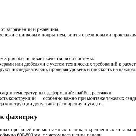
т загрязнений и ржавчины.
репежи с цинковым покрытием, винты с резиновыми прокладкам
метрия обеспечивает качество всей системы.
рами или дюбелями с учетом технических требований к расчет
уют последовательно, проверяя уровень и плоскость на каждом 
сации температурных деформаций: шайбы, растяжки.
ость конструкции — особенно важно при монтаже тяжелых сэнд
гда конструкции допускают расширения и усадки.
 к фахверку
дных профилей или монтажных планок, закрепленных к стальном
ычно 600-800 мм, с учетом веса и типа панели.