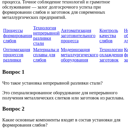
процесса. Точное соблюдение технологий и грамотное
обслуживание — залог долгосрочного успеха при
формировании слябов и заготовок для современных
металлургических предприятий.
Технология
Процессы
Автоматизация
Контроль
Н
непрерывной
формирования
заготовительного
качества
о
разливки
слябов
процесса
слябов
д
стали
Оптимизация
Материалы и
Модернизация
Технологии
К
процессов
сплавы для
металлургического
охлаждения
ф
разливки
слябов
оборудования
заготовок
з
Вопрос 1
Что такое установка непрерывной разливки стали?
Это специализированное оборудование для непрерывного
получения металлических слитков или заготовок из расплава.
Вопрос 2
Какие основные компоненты входят в состав установки для
формирования слябов?