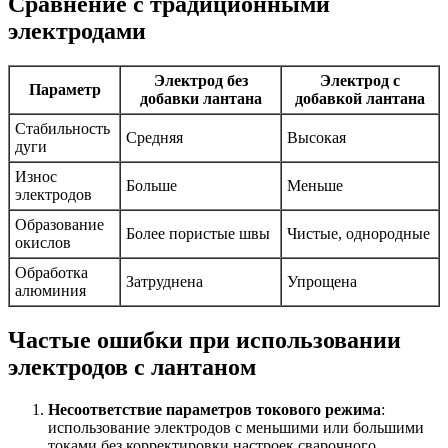
Сравнение с традиционными
электродами
Электрод без
Электрод с
Параметр
добавки лантана
добавкой лантана
Стабильность
Средняя
Высокая
дуги
Износ
Больше
Меньше
электродов
Образование
Более пористые швы
Чистые, однородные
окислов
Обработка
Затруднена
Упрощена
алюминия
Частые ошибки при использовании
электродов с лантаном
Несоответствие параметров токового режима
:
использование электродов с меньшими или большими
токами без корректировки настроек сварочного