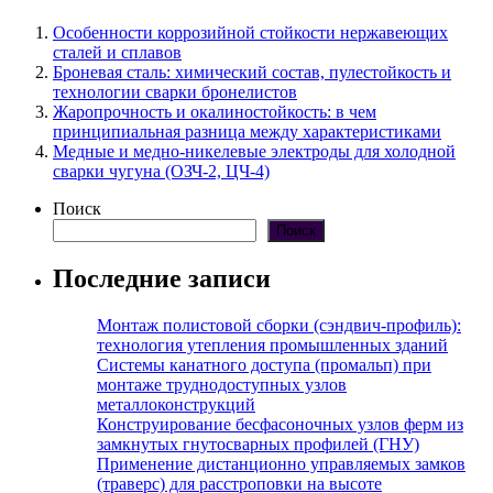
Особенности коррозийной стойкости нержавеющих
сталей и сплавов
Броневая сталь: химический состав, пулестойкость и
технологии сварки бронелистов
Жаропрочность и окалиностойкость: в чем
принципиальная разница между характеристиками
Медные и медно-никелевые электроды для холодной
сварки чугуна (ОЗЧ-2, ЦЧ-4)
Поиск
Поиск
Последние записи
Монтаж полистовой сборки (сэндвич-профиль):
технология утепления промышленных зданий
Системы канатного доступа (промальп) при
монтаже труднодоступных узлов
металлоконструкций
Конструирование бесфасоночных узлов ферм из
замкнутых гнутосварных профилей (ГНУ)
Применение дистанционно управляемых замков
(траверс) для расстроповки на высоте