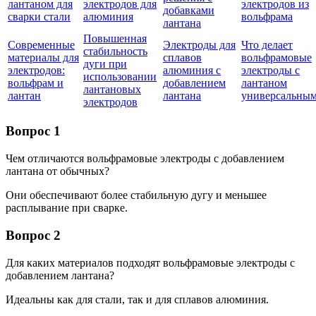
лантаном для
электродов для
электродов из
добавками
сварки стали
алюминия
вольфрама
лантана
Повышенная
Современные
Электроды для
Что делает
стабильность
материалы для
сплавов
вольфрамовые
дуги при
электродов:
алюминия с
электроды с
использовании
вольфрам и
добавлением
лантаном
лантановых
лантан
лантана
универсальны
электродов
Вопрос 1
Чем отличаются вольфрамовые электроды с добавлением
лантана от обычных?
Они обеспечивают более стабильную дугу и меньшее
расплывание при сварке.
Вопрос 2
Для каких материалов подходят вольфрамовые электроды с
добавлением лантана?
Идеальны как для стали, так и для сплавов алюминия.