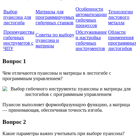
Особенности
Выбор
Матрицы для
Технологии
автоматизации
пуансона для
программируемых
листового
гибочных
листогиба
гибочных станков
металла
процессов
Преимущества
Обслуживание
Области
Советы по выбору
гибочных
и настройка
применения
пуансона и
инструметов с
гибочных
программны
матрицы
ЧПУ
инструментов
листогибов
Вопрос 1
Чем отличаются пуансоны и матрицы в листогибе с
программным управлением?
Пуансон выполняет формообразующую функцию, а матрица
— принимающая, обеспечивая точность изгиба.
Вопрос 2
Какие параметры важно учитывать при выборе пуансона?