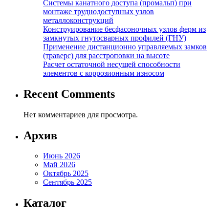
Системы канатного доступа (промальп) при
монтаже труднодоступных узлов
металлоконструкций
Конструирование бесфасоночных узлов ферм из
замкнутых гнутосварных профилей (ГНУ)
Применение дистанционно управляемых замков
(траверс) для расстроповки на высоте
Расчет остаточной несущей способности
элементов с коррозионным износом
Recent Comments
Нет комментариев для просмотра.
Архив
Июнь 2026
Май 2026
Октябрь 2025
Сентябрь 2025
Каталог