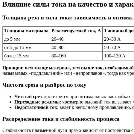
Влияние силы тока на качество и хара
Толщина реза и сила тока: зависимость и оптим
Толщина материала
Рекомендуемый ток, А
Типичный ди
до 5 мм
20–40
20–30 А
от 5 до 15 мм
40–80
50–70 А
более 15 мм
80–160
100–130 А
Принцип: чем толще материал, тем выше ток, необходимый
называемых «подплавлений» или «непроплавов», тогда как чре
Чистота среза и разброс по току
Чистый срез
: достигается при оптимальных настройках 
Переходные режимы
: чрезмерно высокий ток вызывает 
Недостаточный ток
: ведет к неполному проплавлению,
Распределение тока и стабильность процесса
Стабильность плазменной дуги прямо зависит от постоянства 