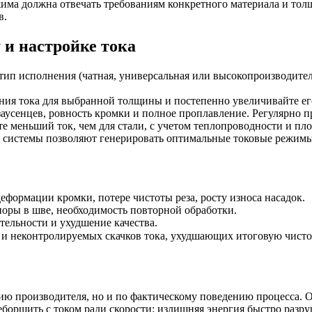
има должна отвечать требованиям конкретного материала и толщ
в.
и настройке тока
тип исполнения (чатная, универсальная или высокопроизводител
ия тока для выбранной толщины и постепенно увеличивайте его,
аусенцев, ровность кромки и полное проплавление. Регулярно п
 меньший ток, чем для стали, с учетом теплопроводности и пло
системы позволяют генерировать оптимальные токовые режимы 
деформации кромки, потере чистоты реза, росту износа насадок.
поры в шве, необходимость повторной обработки.
тельности и ухудшение качества.
и неконтролируемых скачков тока, ухудшающих итоговую чисто
цию производителя, но и по фактическому поведению процесса. 
еборщить с током ради скорости: излишняя энергия быстро разру