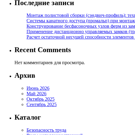
Последние записи
Монтаж полистовой сборки (сэндвич-профиль): те
Системы канатного доступа (промальп) при монта
Конструирование бесфасоночных узлов ферм из за
Применение дистанционно управляемых замков (тра
Расчет остаточной несущей способности элементов
Recent Comments
Нет комментариев для просмотра.
Архив
Июнь 2026
Май 2026
Октябрь 2025
Сентябрь 2025
Каталог
Безопасность труда