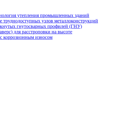
хнология утепления промышленных зданий
же труднодоступных узлов металлоконструкций
мкнутых гнутосварных профилей (ГНУ)
верс) для расстроповки на высоте
 с коррозионным износом