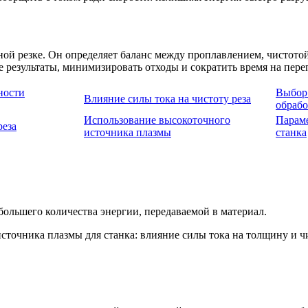
й резке. Он определяет баланс между проплавлением, чистотой
 результаты, минимизировать отходы и сократить время на пер
ности
Выбор 
Влияние силы тока на чистоту реза
обраб
Использование высокоточного
Парам
реза
источника плазмы
станка
большего количества энергии, передаваемой в материал.