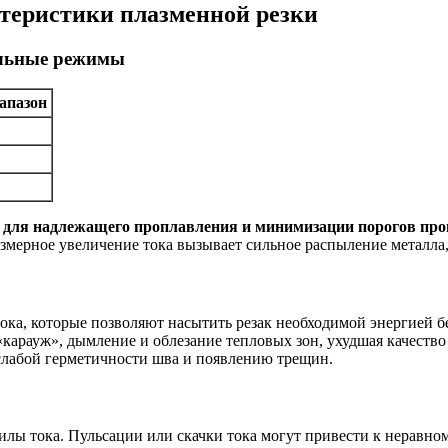
ктеристики плазменной резки
альные режимы
апазон
 для надлежащего проплавления и минимизации порогов про
змерное увеличение тока вызывает сильное распыление металла
тока, которые позволяют насытить резак необходимой энергией 
«карауж», дымление и облезание тепловых зон, ухудшая качество
 слабой герметичности шва и появлению трещин.
силы тока. Пульсации или скачки тока могут привести к неравно