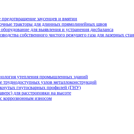
 предотвращение заусенцев и вмятин
арочные тракторы для длинных прямолинейных швов
 оборудование для выявления и устранения дисбаланса
зводства собственного чистого режущего газа для лазерных ста
хнология утепления промышленных зданий
же труднодоступных узлов металлоконструкций
мкнутых гнутосварных профилей (ГНУ)
верс) для расстроповки на высоте
 с коррозионным износом