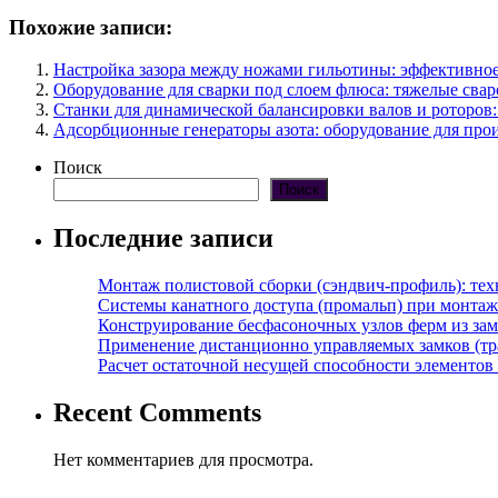
Похожие записи:
Настройка зазора между ножами гильотины: эффективное
Оборудование для сварки под слоем флюса: тяжелые св
Станки для динамической балансировки валов и роторов:
Адсорбционные генераторы азота: оборудование для прои
Поиск
Поиск
Последние записи
Монтаж полистовой сборки (сэндвич-профиль): те
Системы канатного доступа (промальп) при монта
Конструирование бесфасоночных узлов ферм из за
Применение дистанционно управляемых замков (тра
Расчет остаточной несущей способности элементов
Recent Comments
Нет комментариев для просмотра.