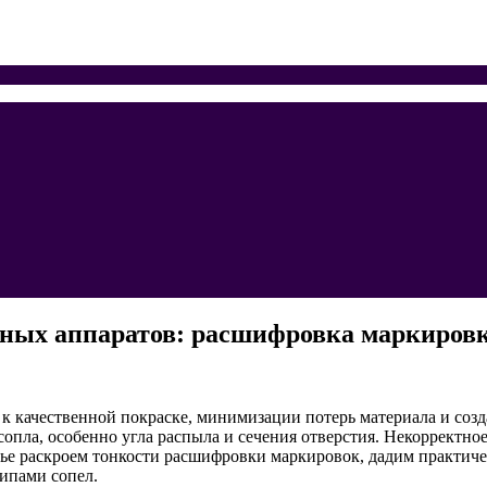
ных аппаратов: расшифровка маркировки
к качественной покраске, минимизации потерь материала и соз
пла, особенно угла распыла и сечения отверстия. Некорректно
атье раскроем тонкости расшифровки маркировок, дадим практич
ипами сопел.