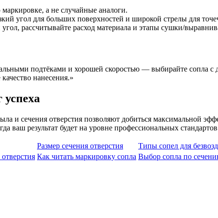
 маркировке, а не случайные аналоги.
зкий угол для больших поверхностей и широкой стрелы для точе
 угол, рассчитывайте расход материала и этапы сушки/выравнив
льными подтёками и хорошей скоростью — выбирайте сопла с ди
 качество нанесения.»
 успеха
ла и сечения отверстия позволяют добиться максимальной эффе
да ваш результат будет на уровне профессиональных стандартов
Размер сечения отверстия
Типы сопел для безвоз
 отверстия
Как читать маркировку сопла
Выбор сопла по сечени