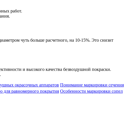
чных работ.
ания.
аметром чуть больше расчетного, на 10-15%. Это снизит
ктивности и высокого качества безвоздушной покраски.
.
душных окрасочных аппаратов
Понимание маркировки сечения
ю для равномерного покрытия
Особенности маркировки сопел