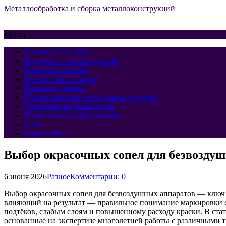
Металлообработка и сборка металлоконструкций
Меню
Безопасность труда
Виды металлоконструкций
Контроль качества
Материалы и сплавы
Монтаж и сборка
Проектирование металлоконструкций
Современные технологии
Технологии и оборудование
О нас
Карта сайта
Выбор окрасочных сопел для безвоздуш
6 июня 2026
Разное
Комментарии: 0
Выбор окрасочных сопел для безвоздушных аппаратов — ключ 
влияющий на результат — правильное понимание маркировки со
подтёков, слабым слоям и повышенному расходу краски. В ст
основанные на экспертизе многолетней работы с различными т