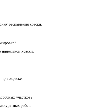
ирину распыления краски.
ркировке?
о наносимой краски.
 при окраске.
одробных участков?
аккуратных работ.