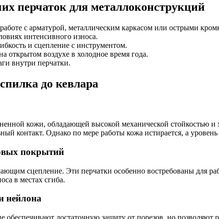
их перчаток для металлоконструкций
 работе с арматурой, металлическим каркасом или острыми кром
словиях интенсивного износа.
гибкость и сцепление с инструментом.
на открытом воздухе в холодное время года.
аги внутри перчатки.
спилка до кевлара
иненной кожи, обладающей высокой механической стойкостью и
ный контакт. Однако по мере работы кожа истирается, а уровен
ловых покрытий
щим сцепление. Эти перчатки особенно востребованы для работ
оса в местах сгиба.
и нейлона
е обеспечивают достаточную защиту от порезов, но позволяют р