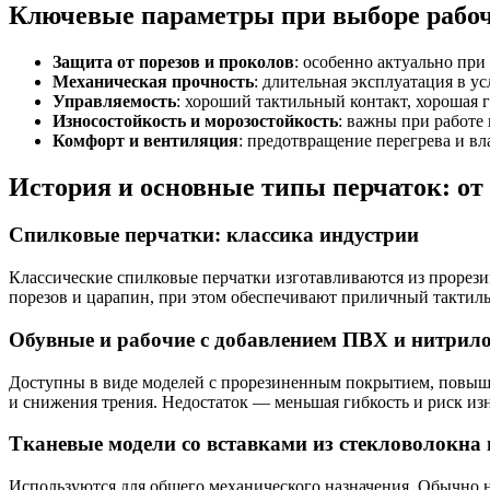
Ключевые параметры при выборе рабоч
Защита от порезов и проколов
: особенно актуально при
Механическая прочность
: длительная эксплуатация в у
Управляемость
: хороший тактильный контакт, хорошая 
Износостойкость и морозостойкость
: важны при работе 
Комфорт и вентиляция
: предотвращение перегрева и вл
История и основные типы перчаток: от 
Спилковые перчатки: классика индустрии
Классические спилковые перчатки изготавливаются из прорез
порезов и царапин, при этом обеспечивают приличный тактиль
Обувные и рабочие с добавлением ПВХ и нитри
Доступны в виде моделей с прорезиненным покрытием, повышаю
и снижения трения. Недостаток — меньшая гибкость и риск изн
Тканевые модели со вставками из стекловолокна 
Используются для общего механического назначения. Обычно н