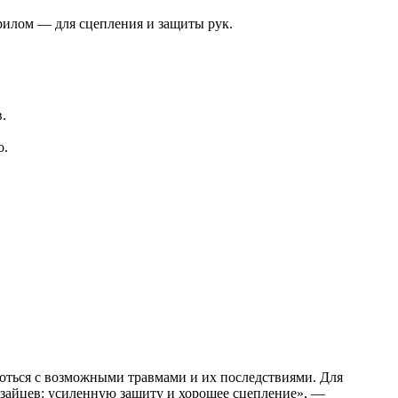
рилом — для сцепления и защиты рук.
.
о.
роться с возможными травмами и их последствиями. Для
зайцев: усиленную защиту и хорошее сцепление», —