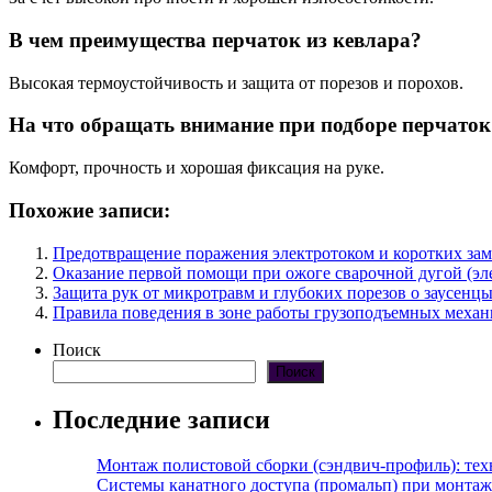
В чем преимущества перчаток из кевлара?
Высокая термоустойчивость и защита от порезов и порохов.
На что обращать внимание при подборе перчаток
Комфорт, прочность и хорошая фиксация на руке.
Похожие записи:
Предотвращение поражения электротоком и коротких за
Оказание первой помощи при ожоге сварочной дугой (эл
Защита рук от микротравм и глубоких порезов о заусенц
Правила поведения в зоне работы грузоподъемных меха
Поиск
Поиск
Последние записи
Монтаж полистовой сборки (сэндвич-профиль): те
Системы канатного доступа (промальп) при монта