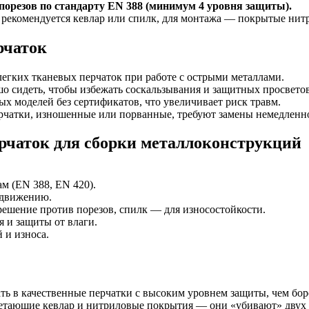
орезов по стандарту EN 388 (минимум 4 уровня защиты).
 рекомендуется кевлар или спилк, для монтажа — покрытые нит
рчаток
егких тканевых перчаток при работе с острыми металлами.
 сидеть, чтобы избежать соскальзывания и защитных просветов
х моделей без сертификатов, что увеличивает риск травм.
рчатки, изношенные или порванные, требуют замены немедленн
рчаток для сборки металлоконструкций
м (EN 388, EN 420).
ь движению.
решение против порезов, спилк — для износостойкости.
 и защиты от влаги.
 и износа.
ать в качественные перчатки с высоким уровнем защиты, чем бо
четающие кевлар и нитриловые покрытия — они «убивают» двух 