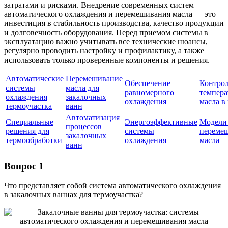
затратами и рисками. Внедрение современных систем
автоматического охлаждения и перемешивания масла — это
инвестиция в стабильность производства, качество продукции
и долговечность оборудования. Перед приемом системы в
эксплуатацию важно учитывать все технические нюансы,
регулярно проводить настройку и профилактику, а также
использовать только проверенные компоненты и решения.
Автоматические
Перемешивание
Обеспечение
Контро
системы
масла для
равномерного
темпер
охлаждения
закалочных
охлаждения
масла в
термоучастка
ванн
Автоматизация
Специальные
Энергоэффективные
Модели
процессов
решения для
системы
переме
закалочных
термообработки
охлаждения
масла
ванн
Вопрос 1
Что представляет собой система автоматического охлаждения
в закалочных ваннах для термоучастка?