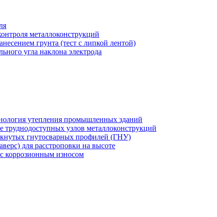
ля
 контроля металлоконструкций
несением грунта (тест с липкой лентой)
льного угла наклона электрода
хнология утепления промышленных зданий
же труднодоступных узлов металлоконструкций
мкнутых гнутосварных профилей (ГНУ)
верс) для расстроповки на высоте
 с коррозионным износом