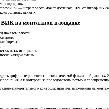
к и шрифтов.
серезочно» — штраф за это может достигать 10% от штрафных с
 контрольных данных.
а ВИК на монтажной площадке
д началом работы.
онтроля.
ные формы.
.
етка, дата, инициалы.
 после каждой смены.
рять цифровые решения с автоматической фиксацией данных. Э
заполнения, а и контроль за последовательностью и своевременн
ерительного контроля обеспечивает прозрачность, отслеживаемо