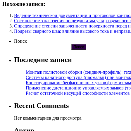
Похожие записи:
Ведение технической документации и протоколов контро
Составление заключения по результатам ультразвукового
Определение степени запыленности поверхности перед на
Подрезы сварного шва: влияние высокого тока и неправи
Поиск
Поиск
Последние записи
Монтаж полистовой сборки (сэндвич-профиль): те
Системы канатного доступа (промальп) при монта
Конструирование бесфасоночных узлов ферм из за
Применение дистанционно управляемых замков (тра
Расчет остаточной несущей способности элементов
Recent Comments
Нет комментариев для просмотра.
Архив