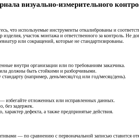
рнала визуально-измерительного контр
есь, что используемые инструменты откалиброваны и соответст
 изделия, участок монтажа и ответственного за контроль. Не до
евиатур или сокращений, которые не стандартизированы.
нные внутри организации или по требованиям заказчика.
ила должны быть стойкими и разборчивыми.
стандарту (например, день/месяц/год или год/месяц/день).
я — избегайте отложенных или исправленных данных.
, без задержек.
о, характер дефекта, а также предпринятые действия.
ативами — по сравнению с первоначальной записью ставится отм