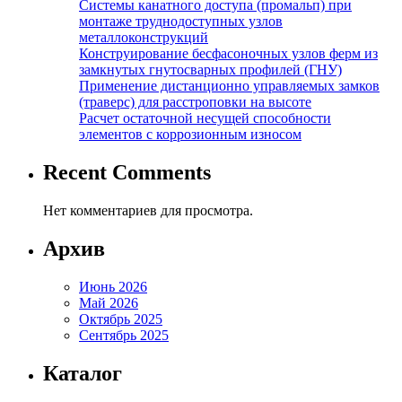
Системы канатного доступа (промальп) при
монтаже труднодоступных узлов
металлоконструкций
Конструирование бесфасоночных узлов ферм из
замкнутых гнутосварных профилей (ГНУ)
Применение дистанционно управляемых замков
(траверс) для расстроповки на высоте
Расчет остаточной несущей способности
элементов с коррозионным износом
Recent Comments
Нет комментариев для просмотра.
Архив
Июнь 2026
Май 2026
Октябрь 2025
Сентябрь 2025
Каталог