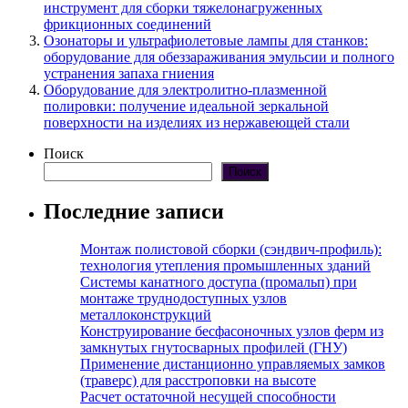
инструмент для сборки тяжелонагруженных
фрикционных соединений
Озонаторы и ультрафиолетовые лампы для станков:
оборудование для обеззараживания эмульсии и полного
устранения запаха гниения
Оборудование для электролитно-плазменной
полировки: получение идеальной зеркальной
поверхности на изделиях из нержавеющей стали
Поиск
Поиск
Последние записи
Монтаж полистовой сборки (сэндвич-профиль):
технология утепления промышленных зданий
Системы канатного доступа (промальп) при
монтаже труднодоступных узлов
металлоконструкций
Конструирование бесфасоночных узлов ферм из
замкнутых гнутосварных профилей (ГНУ)
Применение дистанционно управляемых замков
(траверс) для расстроповки на высоте
Расчет остаточной несущей способности