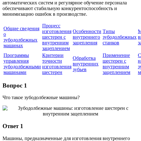
автоматических систем и регулярное обучение персонала
обеспечивают стабильную конкурентоспособность и
минимизацию ошибок в производстве.
Процесс
Общие сведения
изготовления
Особенности
Типы
М
о
шестерен с
внутреннего
зубодолбежных
в
зубодолбежных
внутренним
зацепления
станков
з
машинах
зацеплением
Программы
Критерии
Применение
С
Обработка
управления
точности
шестерен с
н
внутренних
зубодолбежными
изготовления
внутренним
з
зубьев
машинами
шестерен
зацеплением
м
Вопрос 1
Что такое зубодолбежные машины?
Ответ 1
Машины, предназначенные для изготовления внутреннего