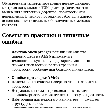
Обязательным является проведение неразрушающего
контроля (визуального, УЗК, радиографического) для
выявления внутренних дефектов, пористости или
неплавления. В период протекания работ допускается
использование специальных безэлементных методов
контроля.
Советы из практики и типичные
ошибки
Лайфхак эксперта:
для повышения качества
сварных швов на АМг6 используйте
технологическую пайку предварительно — это
снижает риск возникновения трещин и
пористости, особенно при больших длинах швов.
Ошибки при сварке АМг6:
Недостаточная очистка поверхности — приводит к
пористости.
Неправильная подача проволоки — вызывает
неравномерности и снижает механическую надежность.
Избыточный или недостаточный нагрев — ухудшает
структуру металла.
Ограничение по скорости сварки — приводит к