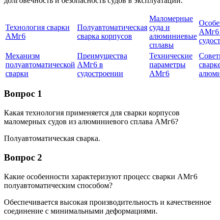
долговечность и безопасность судов в эксплуатации.
Маломерные
Особе
Технология сварки
Полуавтоматическая
суда и
АМг6 
АМг6
сварка корпусов
алюминиевые
судос
сплавы
Механизм
Преимущества
Технические
Совет
полуавтоматической
АМг6 в
параметры
сварк
сварки
судостроении
АМг6
алюм
Вопрос 1
Какая технология применяется для сварки корпусов
маломерных судов из алюминиевого сплава АМг6?
Полуавтоматическая сварка.
Вопрос 2
Какие особенности характеризуют процесс сварки АМг6
полуавтоматическим способом?
Обеспечивается высокая производительность и качественное
соединение с минимальными деформациями.