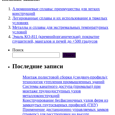
Алюминиевые сплавы: преимущества для легких
конструкций
Легированные сплавы и их использование в тяжелых
условиях
Металлы и сплавы для экстремальных температурных
условий
Эмаль КО-811 (кремнийорганическая): покрытие
глушителей, мангалов и печей до +500 градусов
Поиск
Поиск
Последние записи
Монтаж полистовой сборки (сэндвич-профиль):
технология утепления промышленных зданий
Системы канатного доступа (промальп) при
монтаже труднодоступных узлов
металлоконструкций
Конструирование бесфасоночных узлов ферм из
замкнутых гнутосварных профилей (ГНУ)
Применение дистанционно управляемых замков
(траверс) для расстроповки на высоте