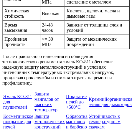
МПа
сцепление с металлом
Химическая
Кислоты, щелочи, масла и
Высокая
стойкость
дымовые газы
Время
24-48
Зависит от толщины слоя и
высыхания
часов
условий
Пробивная
>= 30
Защита от механических
прочность
МПа
повреждений
После правильного нанесения и соблюдения
технологического регламента эмаль КО-811 обеспечит
надежную защиту металлоконструкций в условиях
интенсивных температурных экстремальных нагрузок,
продлевая срок службы и снижая затраты на ремонт и
профилактику.
Защита
Эмаль КО-811
Покрытие
мангалов от
Кремнийорганическа
для
печей до
высоких
эмаль для дымоходов
глушителей
+500°C
температур
Косметическое
Защита
Обработка
Устойчивость к
покрытие для
металлических
мангалов
температурным
печей
конструкций
и барбекю
скачкам