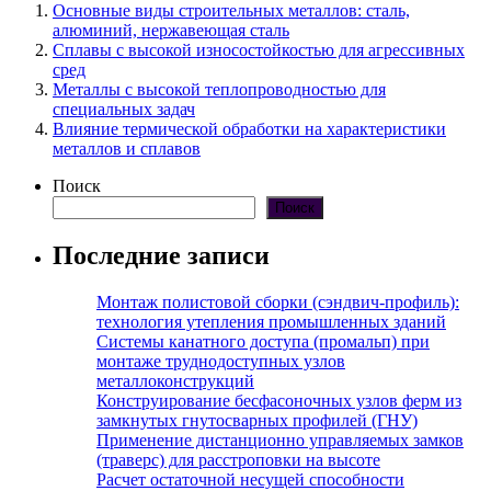
Основные виды строительных металлов: сталь,
алюминий, нержавеющая сталь
Сплавы с высокой износостойкостью для агрессивных
сред
Металлы с высокой теплопроводностью для
специальных задач
Влияние термической обработки на характеристики
металлов и сплавов
Поиск
Поиск
Последние записи
Монтаж полистовой сборки (сэндвич-профиль):
технология утепления промышленных зданий
Системы канатного доступа (промальп) при
монтаже труднодоступных узлов
металлоконструкций
Конструирование бесфасоночных узлов ферм из
замкнутых гнутосварных профилей (ГНУ)
Применение дистанционно управляемых замков
(траверс) для расстроповки на высоте
Расчет остаточной несущей способности