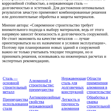
коррозийной стойкостью, а нержавеющая сталь —
долговечностью и эстетикой. Для достижения оптимальных
результатов зачастую применяют комбинированные решения
или дополнительные обработка и защиты материалов.
Мнение автора: «Современное строительство требует
внимательного подхода к выбору материалов, ведь от этого
напрямую зависит безопасность и долговечность сооружений.
Не стоит экономить на качестве металлов — лучше
ориентироваться на их назначение и условия эксплуатации».
Поэтому при планировании новых зданий и сооружений
важно не только учитывать текущие тенденции, но и
принимать решения, основываясь на инженерных расчетах и
экспертных рекомендациях.
Сталь —
Нержавеющая
Области
Алюминий в
основной
сталь для
применения
строительстве:
строительный
долговечных
алюминия в
преимущества
металл
конструкций
строительстве
Антикоррозийные
Обработка и
Преимущества
Легкость и
свойства
сварка
использования
прочность
нержавеющей
строительной
стали
алюминия
стали
стали