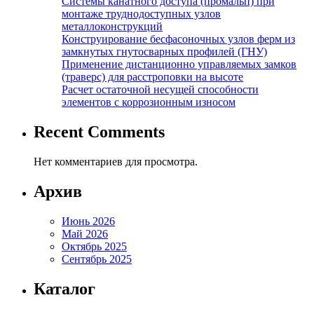
Системы канатного доступа (промальп) при
монтаже труднодоступных узлов
металлоконструкций
Конструирование бесфасоночных узлов ферм из
замкнутых гнутосварных профилей (ГНУ)
Применение дистанционно управляемых замков
(траверс) для расстроповки на высоте
Расчет остаточной несущей способности
элементов с коррозионным износом
Recent Comments
Нет комментариев для просмотра.
Архив
Июнь 2026
Май 2026
Октябрь 2025
Сентябрь 2025
Каталог