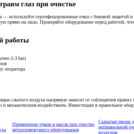
травм глаз при очистке
за — используйте сертифицированные очки с боковой защитой и
трую прямо на лицо. Проверяйте оборудование перед работой, ч
й работы
чно 2-3 bar)
лов
ну оператора
ью сжатого воздуха напрямую зависит от соблюдения правил те
ю и механическим воздействием. Инвестиции в правильное обор
Скрытые риски д
Применение очков и масок при очистке
неправильной оч
уха
металлорежущего оборудования
воздухом