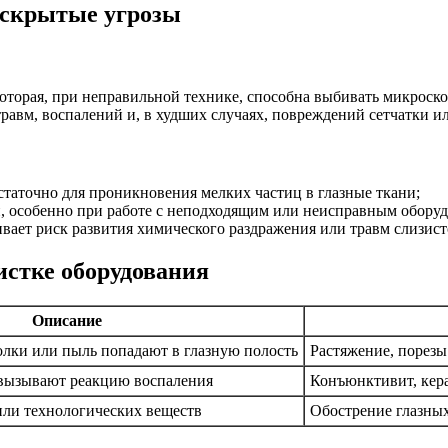
: скрытые угрозы
которая, при неправильной технике, способна выбивать микроск
равм, воспалений и, в худших случаях, повреждений сетчатки и
остаточно для проникновения мелких частиц в глазные ткани;
и, особенно при работе с неподходящим или неисправным обору
вает риск развития химического раздражения или травм слизисто
истке оборудования
Описание
лки или пыль попадают в глазную полость
Растяжение, порезы
вызывают реакцию воспаления
Конъюнктивит, кера
ли технологических веществ
Обострение глазны