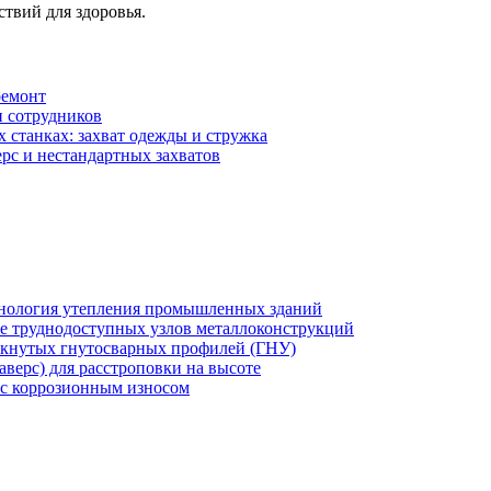
ствий для здоровья.
ремонт
и сотрудников
 станках: захват одежды и стружка
рс и нестандартных захватов
хнология утепления промышленных зданий
же труднодоступных узлов металлоконструкций
мкнутых гнутосварных профилей (ГНУ)
верс) для расстроповки на высоте
 с коррозионным износом