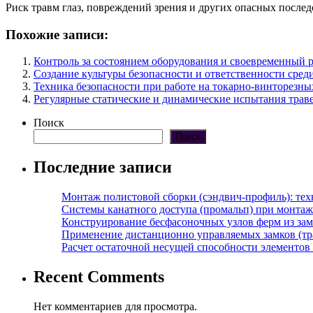
Риск травм глаз, повреждений зрения и других опасных послед
Похожие записи:
Контроль за состоянием оборудования и своевременный 
Создание культуры безопасности и ответственности сред
Техника безопасности при работе на токарно-винторезных
Регулярные статические и динамические испытания траве
Поиск
Поиск
Последние записи
Монтаж полистовой сборки (сэндвич-профиль): те
Системы канатного доступа (промальп) при монта
Конструирование бесфасоночных узлов ферм из за
Применение дистанционно управляемых замков (тра
Расчет остаточной несущей способности элементов
Recent Comments
Нет комментариев для просмотра.