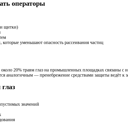
ать операторы
ли щитки)
м
тем
, которые уменьшают опасность рассеивания частиц
 около 20% травм глаз на промышленных площадках связаны с н
ётся аналогичным — пренебрежение средствами защиты ведёт к 
 глаз
опустимых значений
к
дования