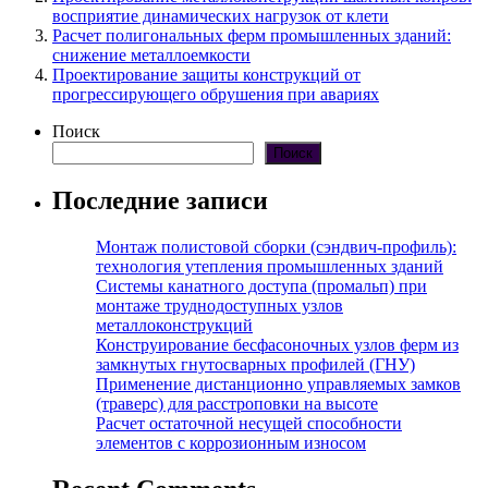
восприятие динамических нагрузок от клети
Расчет полигональных ферм промышленных зданий:
снижение металлоемкости
Проектирование защиты конструкций от
прогрессирующего обрушения при авариях
Поиск
Поиск
Последние записи
Монтаж полистовой сборки (сэндвич-профиль):
технология утепления промышленных зданий
Системы канатного доступа (промальп) при
монтаже труднодоступных узлов
металлоконструкций
Конструирование бесфасоночных узлов ферм из
замкнутых гнутосварных профилей (ГНУ)
Применение дистанционно управляемых замков
(траверс) для расстроповки на высоте
Расчет остаточной несущей способности
элементов с коррозионным износом