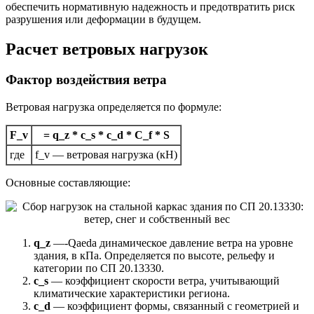
обеспечить нормативную надежность и предотвратить риск
разрушения или деформации в будущем.
Расчет ветровых нагрузок
Фактор воздействия ветра
Ветровая нагрузка определяется по формуле:
F_v
= q_z * c_s * c_d * C_f * S
где
f_v — ветровая нагрузка (кН)
Основные составляющие:
q_z
—-Qaeda динамическое давление ветра на уровне
здания, в кПа. Определяется по высоте, рельефу и
категории по СП 20.13330.
c_s
— коэффициент скорости ветра, учитывающий
климатические характеристики региона.
c_d
— коэффициент формы, связанный с геометрией и