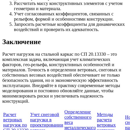
Рассчитать массу конструктивных элементов с учетом
геометрии и материала.
Учет согласованных коэффициентов, связанных с
рельефом, формой и особенностями конструкции.
Запросить расчетные коэффициенты для динамических
воздействий и проверить их адекватность.
Заключение
Расчет нагрузок на стальной каркас по СП 20.13330 – это
комплексная задача, включающая учет климатических
факторов, гео-рельефа, конструктивных особенностей и
материалов. Точность в определении ветровых, снеговых и
собственных весовых воздействий обеспечивает не только
безопасность здания, но и экономическую эффективность
эксплуатации. Внедряйте в практику современные методы
моделирования и постоянно обновляйте данные, чтобы
минимизировать риски и увеличивать надежность
конструкций.
Определение
Расчет
Учет снеговой
Методы
собственного
Н
ветровых
нагрузки в
расчета
веса
сн
нагрузок по
проектировании
ветровых
металлического
на