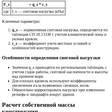
F_s
= q_s * c_s
где
f_s — снеговая нагрузка (кПа)
Ключевые параметры:
q_s
— нормативная снеговая нагрузка, определяется по
таблицам СП 20.13330 с учетом климатической зоны и
уклона кровли.
c_s
— коэффициент учета местных условий и
особенностей конструкции.
Особенности определения снеговой нагрузки
Значения q_s приводятся по региональным таблицам, с
учетом годов работы, снеговой наслоенности и высоты
над уровнем моря.
Для плоских кровель используют коэффициенты
увеличения из-за возможных снежных зосов.
Обязательно корректировать нагрузку при изменении
рельефа и ландшафта вокруг здания.
Расчет собственной массы
конструкции