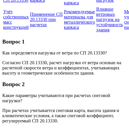
СП 20.13330
каркаса
нагрузок
каркаса
Влияние
Учёт
Рекомендуемые
М
Применение СП
ветровых
собственных
материалы для
уч
20.13330 при
нагрузок на
масс
металлического
сн
расчетах
устойчивость
конструкций
каркаса
на
здания
Вопрос 1
Как определяется нагрузка от ветра по СП 20.13330?
Согласно СП 20.13330, расчет нагрузки от ветра основан на
расчетной скорости ветра и коэффициентах, учитывающих
высоту и геометрические особенности здания.
Вопрос 2
Какие параметры учитываются при расчетах снеговой
нагрузки?
При расчетах учитывается снеговая карта, высота здания и
климатические условия, а также снеговой коэффициент,
регулируемый СП 20.13330.