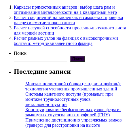
Каркасы прямостенных ангаров: выбор шага рам и
оптимизация металлоемкости на 1 квадратный метр
Расчет соединений на заклепках и саморезах: проверка
на срез и смятие тонкого листа
Расчет несущей способности просечно-вытяжного листа
для маршей лестниц
Расчет рамных узлов на фланцах с высокопрочными
болтами: метод эквивалентного фланца
Поиск
Поиск
Последние записи
Монтаж полистовой сборки (сэндвич-профиль):
технология утепления промышленных зданий
Системы канатного доступа (промальп) при
монтаже труднодоступных узлов
металлоконструкций
Конструирование бесфасоночных узлов ферм из
замкнутых гнутосварных профилей (ГНУ)
Применение дистанционно управляемых замков
(траверс) для расстроповки на высоте