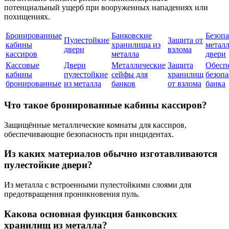
потенциальный ущерб при вооруженных нападениях или
похищениях.
Бронированные
Банковские
Безоп
Пулестойкие
Защита от
кабины
хранилища из
метал
двери
взлома
кассиров
металла
двери
Кассовые
Двери
Металлические
Защита
Обесп
кабины
пулестойкие
сейфы для
хранилищ
безопа
бронированные
из металла
банков
от взлома
банка
Что такое бронированные кабины кассиров?
Защищённые металлические комнаты для кассиров,
обеспечивающие безопасность при инцидентах.
Из каких материалов обычно изготавливаются
пулестойкие двери?
Из металла с встроенными пулестойкими слоями для
предотвращения проникновения пуль.
Какова основная функция банковских
хранилищ из металла?