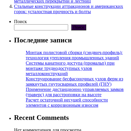
металлических перекрытий и лестниц
Стальные конструкции аттракционов и американских
горок: усталостная прочность и болты
Поиск
Поиск
Последние записи
Монтаж полистовой сборки (сэндвич-профиль):
технология утепления промышленных зданий
Системы канатного доступа (промальп) при
монтаже труднодоступных узлов
металлоконструкций
Конструирование бесфасоночных узлов ферм из
замкнутых гнутосварных профилей (ГНУ)
Применение дистанционно управляемых замков
(траверс) для расстроповки на высоте
Расчет остаточной несущей способности
элементов с коррозионным износом
Recent Comments
Нет комментариев для просмотра.