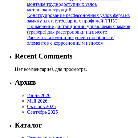
монтаже труднодоступных узлов
металлоконструкций
Конструирование бесфасоночных узлов ферм из
замкнутых гнутосварных профилей (ГНУ)
Применение дистанционно управляемых замков
(траверс) для расстроповки на высоте
Расчет остаточной несущей способности
элементов с коррозионным износом
Recent Comments
Нет комментариев для просмотра.
Архив
Июнь 2026
Май 2026
Октябрь 2025
Сентябрь 2025
Каталог
Безопасность труда