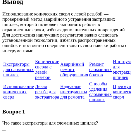
Вывод
Использование конических сверл с левой резьбой —
проверенный метод аварийного устранения застрявших
шпилек, который позволяет выполнять работы в
ограниченные сроки, избегая дополнительных повреждений.
Для достижения наилучших результатов важно следовать
установленной технологии, избегать распространенных
ошибок и постоянно совершенствовать свои навыки работы с
инструментами.
Конические
Инструм
Экстракторы
Аварийный
Ремонт
сверла с
для
для сломанных
ремонт
сломанных
левой
экстрак
шпилек
оборудования
болтов
резьбой
шпилек
Способы
Использование
Левая
Надежные
Преимущ
удаления
конических
резьба для
инструменты
коничес
сломанных
сверл
экстрактора
для ремонта
сверл
шпилек
Вопрос 1
Что такое экстракторы для сломанных шпилек?