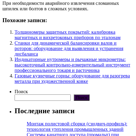
При необходимости аварийного извлечения сломанных
шпилек или болтов в сложных условиях.
Похожие записи:
Толщиномеры защитных покрытий: калибровка
магнитных и вихретоковых приборов по эталонам
Станки для динамической балансировки валов и
роторов: оборудование для выявления и устранения
дисбаланса
Индикаторные нутромеры и рычажные микрометры:
высокоточный контрольно-измерительный инструмент
профессионального токаря и расточника
Газовые кузнечные горны: оборудование для разогрева
металла при художественной ковке
Поиск
Поиск
Последние записи
Монтаж полистовой сборки (сэндвич-профиль):
технология утепления промышленных зданий
Системы канатного доступа (промальп) при