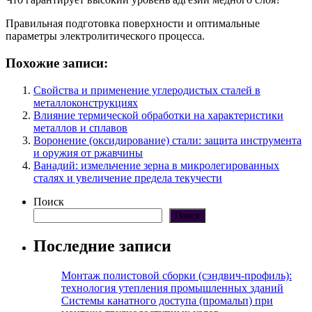
Правильная подготовка поверхности и оптимальные
параметры электролитического процесса.
Похожие записи:
Свойства и применение углеродистых сталей в
металлоконструкциях
Влияние термической обработки на характеристики
металлов и сплавов
Воронение (оксидирование) стали: защита инструмента
и оружия от ржавчины
Ванадий: измельчение зерна в микролегированных
сталях и увеличение предела текучести
Поиск
Поиск
Последние записи
Монтаж полистовой сборки (сэндвич-профиль):
технология утепления промышленных зданий
Системы канатного доступа (промальп) при