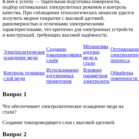
Ключ к успеху — тщательная подготовка поверхности,
подбор оптимальных электролитных режимов и контроль
качества. При соблюдении технологических нюансов удастся
получить медное покрытие с высокой адгезией,
равномерностью и отличными электрическими
характеристиками, что критично для электронных устройств
и конструкций, требующих высокой надёжности.
Механизмы
Создание
Оптимизаци
Электролитическое
адгезии
токопроводящих
электролитич
осаждение меди
меди к
слоёв
процесса
стали
Использование
Влияние
Контроль толщины
Обработка
адгезионных
параметров
слой меди
поверхности 
промоторов
электролита
Вопрос 1
Что обеспечивает электролитическое осаждение меди на
стали?
Создание токопроводящего слоя с высокой адгезией.
Вопрос 2