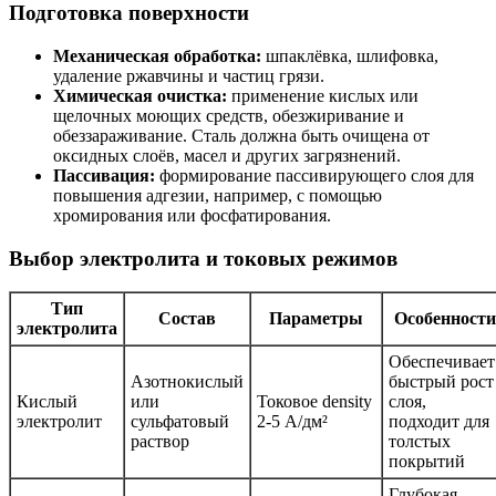
Подготовка поверхности
Механическая обработка:
шпаклёвка, шлифовка,
удаление ржавчины и частиц грязи.
Химическая очистка:
применение кислых или
щелочных моющих средств, обезжиривание и
обеззараживание. Сталь должна быть очищена от
оксидных слоёв, масел и других загрязнений.
Пассивация:
формирование пассивирующего слоя для
повышения адгезии, например, с помощью
хромирования или фосфатирования.
Выбор электролита и токовых режимов
Тип
Состав
Параметры
Особенности
электролита
Обеспечивает
Азотнокислый
быстрый рост
Кислый
или
Токовое density
слоя,
электролит
сульфатовый
2-5 А/дм²
подходит для
раствор
толстых
покрытий
Глубокая