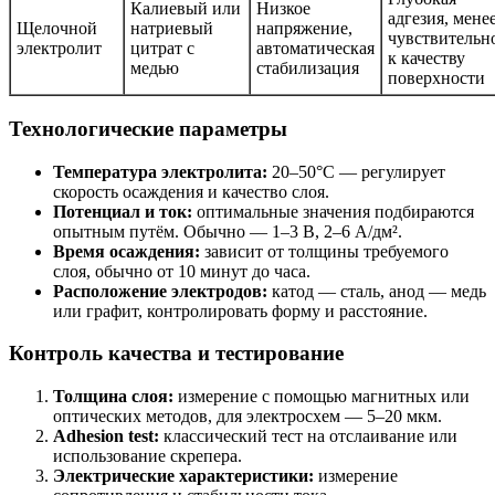
Калиевый или
Низкое
адгезия, мене
Щелочной
натриевый
напряжение,
чувствительн
электролит
цитрат с
автоматическая
к качеству
медью
стабилизация
поверхности
Технологические параметры
Температура электролита:
20–50°C — регулирует
скорость осаждения и качество слоя.
Потенциал и ток:
оптимальные значения подбираются
опытным путём. Обычно — 1–3 В, 2–6 А/дм².
Время осаждения:
зависит от толщины требуемого
слоя, обычно от 10 минут до часа.
Расположение электродов:
катод — сталь, анод — медь
или графит, контролировать форму и расстояние.
Контроль качества и тестирование
Толщина слоя:
измерение с помощью магнитных или
оптических методов, для электросхем — 5–20 мкм.
Adhesion test:
классический тест на отслаивание или
использование скрепера.
Электрические характеристики:
измерение