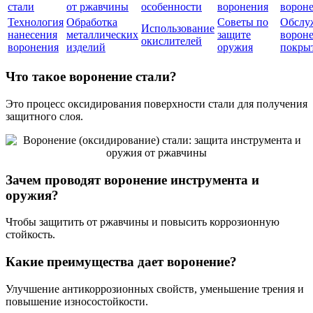
стали
от ржавчины
особенности
воронения
ворон
Технология
Обработка
Советы по
Обслу
Использование
нанесения
металлических
защите
ворон
окислителей
воронения
изделий
оружия
покры
Что такое воронение стали?
Это процесс оксидирования поверхности стали для получения
защитного слоя.
Зачем проводят воронение инструмента и
оружия?
Чтобы защитить от ржавчины и повысить коррозионную
стойкость.
Какие преимущества дает воронение?
Улучшение антикоррозионных свойств, уменьшение трения и
повышение износостойкости.