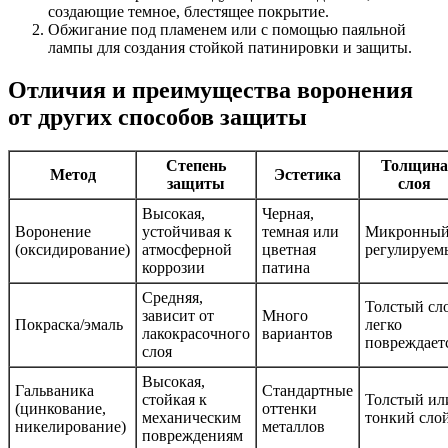
создающие темное, блестящее покрытие.
Обжигание под пламенем или с помощью паяльной
лампы для создания стойкой патинировки и защиты.
Отличия и преимущества воронения
от других способов защиты
Степень
Толщина
Метод
Эстетика
защиты
слоя
Высокая,
Черная,
Воронение
устойчивая к
темная или
Микронный
(оксидирование)
атмосферной
цветная
регулируем
коррозии
патина
Средняя,
Толстый сл
зависит от
Много
Покраска/эмаль
легко
лакокрасочного
вариантов
повреждает
слоя
Высокая,
Гальваника
Стандартные
стойкая к
Толстый ил
(цинкование,
оттенки
механическим
тонкий сло
никелирование)
металлов
повреждениям