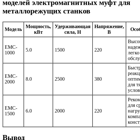
моделей электромагнитных муфт для
металлорежущих станков
Мощность,
Удерживающая
Напряжение,
Модель
Осо
кВт
сила, Н
В
Высо
EMC-
надеж
5.0
1500
220
1000
легко
обсл
Быст
реакц
EMC-
8.0
2500
380
опти
2000
для 
усло
Реком
для с
EMC-
6.0
2000
220
нагру
1500
комп
конс
Вывод