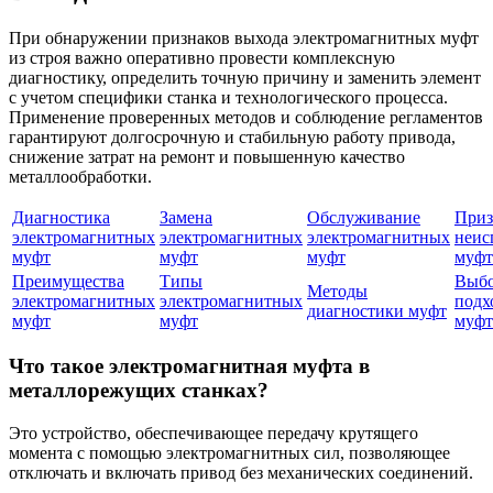
При обнаружении признаков выхода электромагнитных муфт
из строя важно оперативно провести комплексную
диагностику, определить точную причину и заменить элемент
с учетом специфики станка и технологического процесса.
Применение проверенных методов и соблюдение регламентов
гарантируют долгосрочную и стабильную работу привода,
снижение затрат на ремонт и повышенную качество
металлообработки.
Диагностика
Замена
Обслуживание
Приз
электромагнитных
электромагнитных
электромагнитных
неис
муфт
муфт
муфт
муфт
Преимущества
Типы
Выб
Методы
электромагнитных
электромагнитных
подх
диагностики муфт
муфт
муфт
муф
Что такое электромагнитная муфта в
металлорежущих станках?
Это устройство, обеспечивающее передачу крутящего
момента с помощью электромагнитных сил, позволяющее
отключать и включать привод без механических соединений.