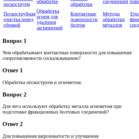
обработке
соединений
пов
пескоструем
обработки
Обработка
Пескоструйная
Контактные
Методы
Тех
огнем для
очистка перед
поверхности
обработки
фри
удаления
сборкой
болтов
металлов
сое
загрязнений
Вопрос 1
Чем обрабатывают контактные поверхности для повышения
сопротивляемости соскальзыванию?
Ответ 1
Обработка пескоструем и огнеметом.
Вопрос 2
Для чего используют обработку металла огнеметом при
подготовке фрикционных болтовых соединений?
Ответ 2
Для повышения шероховатости и улучшения