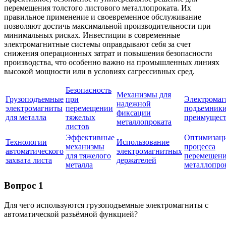
перемещения толстого листового металлопроката. Их
правильное применение и своевременное обслуживание
позволяют достичь максимальной производительности при
минимальных рисках. Инвестиции в современные
электромагнитные системы оправдывают себя за счет
снижения операционных затрат и повышения безопасности
производства, что особенно важно на промышленных линиях
высокой мощности или в условиях сагрессивных сред.
Безопасность
Механизмы для
Грузоподъемные
при
Электрома
надежной
электромагниты
перемещении
подъемники
фиксации
для металла
тяжелых
преимущест
металлопроката
листов
Эффективные
Оптимизац
Технологии
Использование
механизмы
процесса
автоматического
электромагнитных
для тяжелого
перемещен
захвата листа
держателей
металла
металлопро
Вопрос 1
Для чего используются грузоподъемные электромагниты с
автоматической разъёмной функцией?