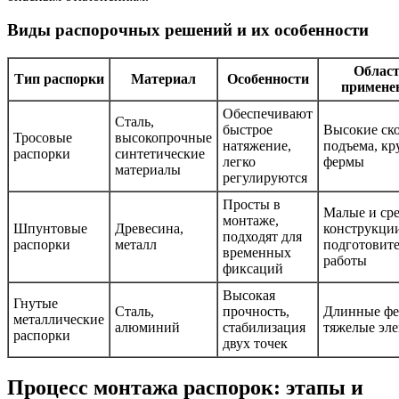
Виды распорочных решений и их особенности
Облас
Тип распорки
Материал
Особенности
примене
Обеспечивают
Сталь,
быстрое
Высокие ск
Тросовые
высокопрочные
натяжение,
подъема, к
распорки
синтетические
легко
фермы
материалы
регулируются
Просты в
Малые и ср
монтаже,
Шпунтовые
Древесина,
конструкци
подходят для
распорки
металл
подготовит
временных
работы
фиксаций
Высокая
Гнутые
Сталь,
прочность,
Длинные фе
металлические
алюминий
стабилизация
тяжелые эл
распорки
двух точек
Процесс монтажа распорок: этапы и