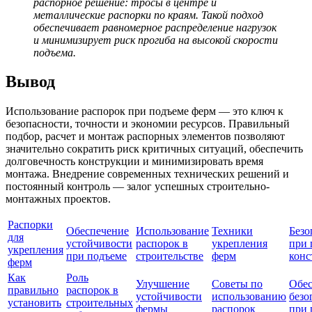
распорное решение: тросы в центре и
металлические распорки по краям. Такой подход
обеспечивает равномерное распределение нагрузок
и минимизирует риск прогиба на высокой скорости
подъема.
Вывод
Использование распорок при подъеме ферм — это ключ к
безопасности, точности и экономии ресурсов. Правильный
подбор, расчет и монтаж распорных элементов позволяют
значительно сократить риск критичных ситуаций, обеспечить
долговечность конструкции и минимизировать время
монтажа. Внедрение современных технических решений и
постоянный контроль — залог успешных строительно-
монтажных проектов.
Распорки
Обеспечение
Использование
Техники
Безо
для
устойчивости
распорок в
укрепления
при 
укрепления
при подъеме
строительстве
ферм
конс
ферм
Как
Роль
Улучшение
Советы по
Обес
правильно
распорок в
устойчивости
использованию
безо
установить
строительных
фермы
распорок
при 