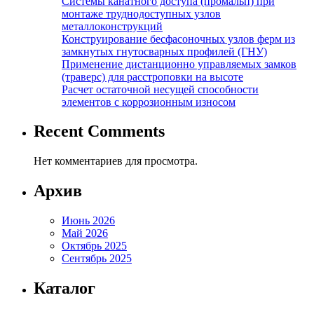
Системы канатного доступа (промальп) при
монтаже труднодоступных узлов
металлоконструкций
Конструирование бесфасоночных узлов ферм из
замкнутых гнутосварных профилей (ГНУ)
Применение дистанционно управляемых замков
(траверс) для расстроповки на высоте
Расчет остаточной несущей способности
элементов с коррозионным износом
Recent Comments
Нет комментариев для просмотра.
Архив
Июнь 2026
Май 2026
Октябрь 2025
Сентябрь 2025
Каталог