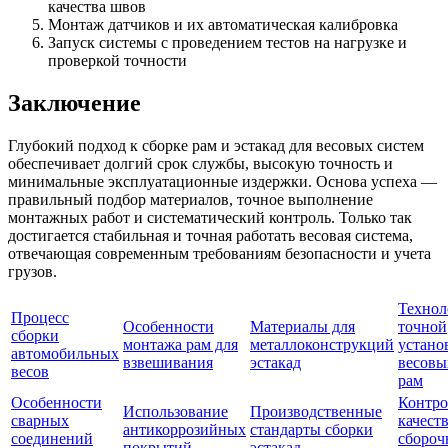
качества швов
Монтаж датчиков и их автоматическая калибровка
Запуск системы с проведением тестов на нагрузке и
проверкой точности
Заключение
Глубокий подход к сборке рам и эстакад для весовых систем
обеспечивает долгий срок службы, высокую точность и
минимальные эксплуатационные издержки. Основа успеха —
правильный подбор материалов, точное выполнение
монтажных работ и систематический контроль. Только так
достигается стабильная и точная работать весовая система,
отвечающая современным требованиям безопасности и учета
грузов.
Технол
Процесс
Особенности
Материалы для
точной
сборки
монтажа рам для
металлоконструкций
устано
автомобильных
взвешивания
эстакад
весовы
весов
рам
Особенности
Контро
Использование
Производственные
сварных
качест
антикоррозийных
стандарты сборки
соединений
сбороч
покрытий
эстакад