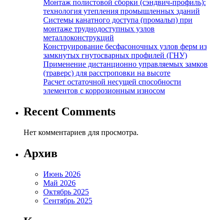
Монтаж полистовой сборки (сэндвич-профиль):
технология утепления промышленных зданий
Системы канатного доступа (промальп) при
монтаже труднодоступных узлов
металлоконструкций
Конструирование бесфасоночных узлов ферм из
замкнутых гнутосварных профилей (ГНУ)
Применение дистанционно управляемых замков
(траверс) для расстроповки на высоте
Расчет остаточной несущей способности
элементов с коррозионным износом
Recent Comments
Нет комментариев для просмотра.
Архив
Июнь 2026
Май 2026
Октябрь 2025
Сентябрь 2025