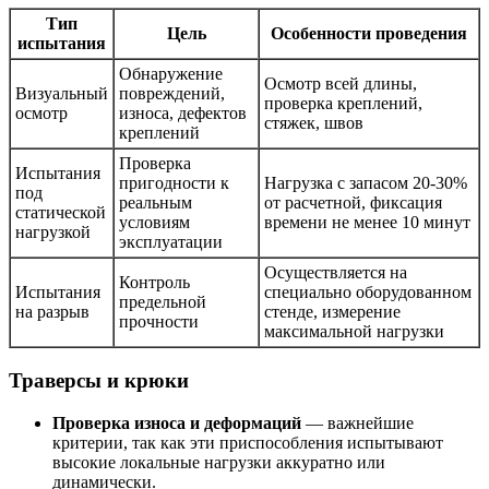
Тип
Цель
Особенности проведения
испытания
Обнаружение
Осмотр всей длины,
Визуальный
повреждений,
проверка креплений,
осмотр
износа, дефектов
стяжек, швов
креплений
Проверка
Испытания
пригодности к
Нагрузка с запасом 20-30%
под
реальным
от расчетной, фиксация
статической
условиям
времени не менее 10 минут
нагрузкой
эксплуатации
Осуществляется на
Контроль
Испытания
специально оборудованном
предельной
на разрыв
стенде, измерение
прочности
максимальной нагрузки
Траверсы и крюки
Проверка износа и деформаций
— важнейшие
критерии, так как эти приспособления испытывают
высокие локальные нагрузки аккуратно или
динамически.