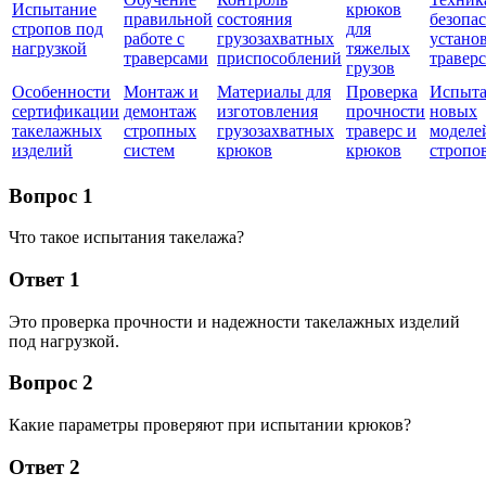
Испытание
крюков
правильной
состояния
безопа
стропов под
для
работе с
грузозахватных
устано
нагрузкой
тяжелых
траверсами
приспособлений
травер
грузов
Особенности
Монтаж и
Материалы для
Проверка
Испыта
сертификации
демонтаж
изготовления
прочности
новых
такелажных
стропных
грузозахватных
траверс и
моделе
изделий
систем
крюков
крюков
стропо
Вопрос 1
Что такое испытания такелажа?
Ответ 1
Это проверка прочности и надежности такелажных изделий
под нагрузкой.
Вопрос 2
Какие параметры проверяют при испытании крюков?
Ответ 2