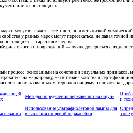
кого состава. В цехах используют рентгеноспектроскопию или 
кументации от поставщика.
 марки могут выглядеть эстетично, но иметь низкий химический 
 свойства у разных марок могут пересекаться, не давая точной 
ты поставщика — гарантия качества.
ий
: риск ожогов и повреждений — лучше довериться специалист
й процесс, основанный на сочетании визуальных признаков, м
тироваться на маркировку, магнитные свойства и сертификацио
асность использованных материалов напрямую влияют на здоров
ржавеющей
Проба
Методы определения нержавейки на ощупь
ях
и тех
Использование ультрафиолетовой лампы для
Опред
агревании
выявления пищевой нержавейки
запаху