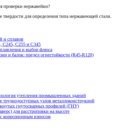
ля проверки нержавейки?
е твердости для определения типа нержавеющей стали.
й и сплавов
, С245, С255 и С345
плавления и выбор флюса
нн и балок: предел огнестойкости (R45-R120)
хнология утепления промышленных зданий
же труднодоступных узлов металлоконструкций
мкнутых гнутосварных профилей (ГНУ)
верс) для расстроповки на высоте
 с коррозионным износом