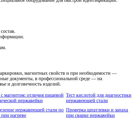
специальное оборудование для быстрой идентификации.
состав.
информации.
ам.
аркировки, магнитных свойств и при необходимости —
нные документы, в профессиональной среде — на
ье и долговечность изделий.
 с магнитом: отличия пищевой
Тест кислотой для диагностики
нической нержавейки
нержавеющей стали
еление нержавеющей стали по
Проверка шпатлевки и запаха
 при нагреве
при сварке нержавейки