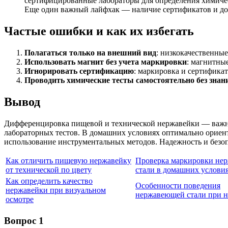
сертифицированные лабораторы для определения химичес
Еще один важный лайфхак — наличие сертификатов и до
Частые ошибки и как их избегать
Полагаться только на внешний вид
: низкокачественные
Использовать магнит без учета маркировки
: магнитные
Игнорировать сертификацию
: маркировка и сертифика
Проводить химические тесты самостоятельно без знан
Вывод
Дифференцировка пищевой и технической нержавейки — важны
лабораторных тестов. В домашних условиях оптимально ориен
использование инструментальных методов. Надежность и безоп
Как отличить пищевую нержавейку
Проверка маркировки не
от технической по цвету
стали в домашних услови
Как определить качество
Особенности поведения
нержавейки при визуальном
нержавеющей стали при н
осмотре
Вопрос 1