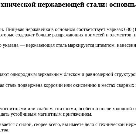
хнической нержавеющей стали: основн
ищевая нержавейка в основном соответствует маркам: 630 (17-7P
, которые содержат больше раздражающих примесей и элементов, 
ко указана — нержавеющая сталь маркируется штампом, нанесен
адают однородным зеркальным блеском и равномерной структуро
кая сталь подвержена коррозии или окислению в местах сварных
емагнитными или слабо магнитными, особенно после холодной об
ладать устойчивым магнитным притяжением.
ется с силой, скорее всего, вы имеете дело с технической нер
ства.