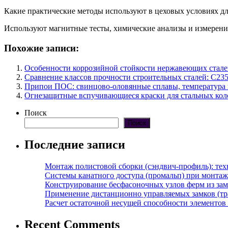
Какие практические методы используют в цеховых условиях д
Используют магнитные тесты, химические анализы и измерени
Похожие записи:
Особенности коррозийной стойкости нержавеющих стале
Сравнение классов прочности строительных сталей: С235
Припои ПОС: свинцово-оловянные сплавы, температура 
Огнезащитные вспучивающиеся краски для стальных коло
Поиск
Поиск
Последние записи
Монтаж полистовой сборки (сэндвич-профиль): те
Системы канатного доступа (промальп) при монта
Конструирование бесфасоночных узлов ферм из за
Применение дистанционно управляемых замков (тра
Расчет остаточной несущей способности элементов
Recent Comments