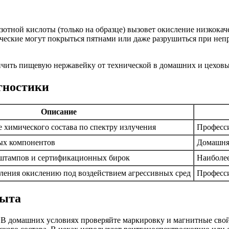
отной кислоты (только на образце) вызовет окисление низкокач
ические могут покрыться пятнами или даже разрушиться при неп
гностики
Описание
 химического состава по спектру излучения
Професси
ых компонентов
Домашняя
штампов и сертификационных бирок
Наиболе
ления окислению под воздействием агрессивных сред
Професс
пыта
. В домашних условиях проверяйте маркировку и магнитные свой