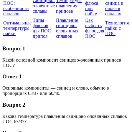
Свинцово-
Температура
ПОС:
флюса
свинца и
оловянные
плавления
особенности
при
олова в
сплавы
припоев
сплавов
пайке
сплавах
Типы
Плавление
Как
Оптимальные
Технология
флюсов
свинцово-
выбрать
температуры
пайки с
для ПОС
оловянных
флюс для
пайки
ПОС
припоя
сплавов
ПОС
Вопрос 1
Какой основной компонент свинцово-оловянных припоев
ПОС?
Ответ 1
Основные компоненты — свинец и олово, обычно в
пропорциях 63/37 или 60/40.
Вопрос 2
Какова температура плавления свинцово-оловянных сплавов
ПОС 63/37?