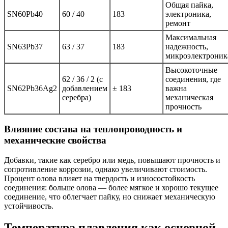
Общая пайка,
SN60Pb40
60 / 40
183
электроника,
ремонт
Максимальная
SN63Pb37
63 / 37
183
надежность,
микроэлектроник
Высокоточные
62 / 36 / 2 (с
соединения, где
SN62Pb36Ag2
добавлением
± 183
важна
серебра)
механическая
прочность
Влияние состава на теплопроводность и
механические свойства
Добавки, такие как серебро или медь, повышают прочность и
сопротивление коррозии, однако увеличивают стоимость.
Процент олова влияет на твердость и износостойкость
соединения: больше олова — более мягкое и хорошо текущее
соединение, что облегчает пайку, но снижает механическую
устойчивость.
Температура плавления как основной