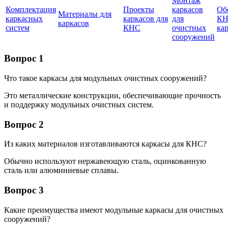
Монтаж
Комплектация
Проекты
каркасов
Об
Материалы для
каркасных
каркасов для
для
КН
каркасов
систем
КНС
очистных
ка
сооружений
Вопрос 1
Что такое каркасы для модульных очистных сооружений?
Это металлические конструкции, обеспечивающие прочность
и поддержку модульных очистных систем.
Вопрос 2
Из каких материалов изготавливаются каркасы для КНС?
Обычно используют нержавеющую сталь, оцинкованную
сталь или алюминиевые сплавы.
Вопрос 3
Какие преимущества имеют модульные каркасы для очистных
сооружений?