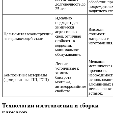
обработки пр
долговечность до
повреждения
25 лет.
защитного сло
Идеально
подходит для
химически
Высокая
агрессивных
Цельнометаллоконструкции
стоимость
сред, отличная
из нержавеющей стали
материала и
стойкость к
изготовления.
коррозии,
минимальное
обслуживание.
Меньшая
Легкие,
механическая
устойчивые к
прочность,
химиям,
Композитные материалы
необходимост
быстрота
(армированные ПП, ГСП)
использовани
монтажа,
алюминевых 
антикоррозийные
металлически
свойства.
вставок.
Технологии изготовления и сборки
каркасов