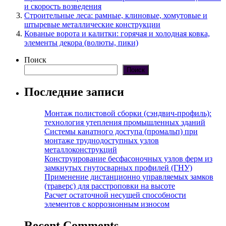
и скорость возведения
Строительные леса: рамные, клиновые, хомутовые и
штыревые металлические конструкции
Кованые ворота и калитки: горячая и холодная ковка,
элементы декора (волюты, пики)
Поиск
Поиск
Последние записи
Монтаж полистовой сборки (сэндвич-профиль):
технология утепления промышленных зданий
Системы канатного доступа (промальп) при
монтаже труднодоступных узлов
металлоконструкций
Конструирование бесфасоночных узлов ферм из
замкнутых гнутосварных профилей (ГНУ)
Применение дистанционно управляемых замков
(траверс) для расстроповки на высоте
Расчет остаточной несущей способности
элементов с коррозионным износом
Recent Comments