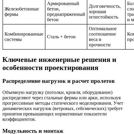
Армированный
Бол
Долговечность,
Железобетонные
бетон,
сл
хорошая
фермы
преднапряженный
тр
огнестойкость
бетон
и 
Оптимальное
Комбинированные
соотношение
Ко
Сталь + бетон
системы
веса и
пр
прочности
Ключевые инженерные решения и
особенности проектирования
Распределение нагрузок и расчет пролетов
Объемную нагрузку (потолки, кровля, оборудование)
распределяют через стальные фермы или арки, используя
прогрессивные методы статического моделирования. Учет
динамических нагрузок (ветровых, сейсмических) требует
принятия превышающих нормативные показатели
коэффициентов.
Модульность и монтаж