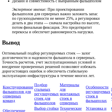
Дизайн и совместимость с выбранным фальшполом
Экспертное мнение:
При проектировании
фальшполов для серверных важно заложить запас
по грузоподъемности не менее 25%, а регулировки
делать в два этапа — сначала настройка по высоте,
потом финальная фиксация. Это предотвратит
перекосы и обеспечит равномерность нагрузки.
Вывод
Оптимальный подбор регулируемых стоек — залог
долговечности и надежности фальшпола в серверных.
Точность расчетов, учет эксплуатационных условий и
внедрение проверенных решений позволяют избежать
дорогостоящих ошибок и обеспечить стабильную
эксплуатацию инфраструктуры в течение многих лет.
Подбор
Материалы
Конструирование
Особенности
стальных
для
фальшполов для
регулируемых
регулируемых
монтажных
серверных
стоек в
стоек для
стоек в
команд
фальшполах
фальшполов
серверных
Выбор стойки
Технические
Установка и
Обеспечение