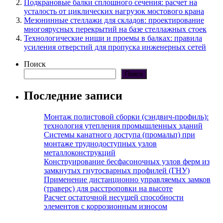
Подкрановые балки сплошного сечения: расчет на
усталость от циклических нагрузок мостового крана
Мезонинные стеллажи для складов: проектирование
многоярусных перекрытий на базе стеллажных стоек
Технологические ниши и проемы в балках: правила
усиления отверстий для пропуска инженерных сетей
Поиск
Поиск
Последние записи
Монтаж полистовой сборки (сэндвич-профиль):
технология утепления промышленных зданий
Системы канатного доступа (промальп) при
монтаже труднодоступных узлов
металлоконструкций
Конструирование бесфасоночных узлов ферм из
замкнутых гнутосварных профилей (ГНУ)
Применение дистанционно управляемых замков
(траверс) для расстроповки на высоте
Расчет остаточной несущей способности
элементов с коррозионным износом