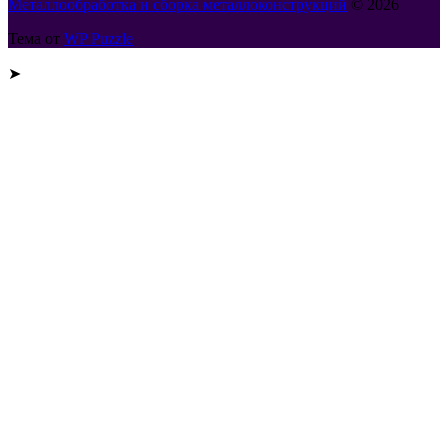
Металлообработка и сборка металлоконструкций
© 2026
Тема от
WP Puzzle
➤