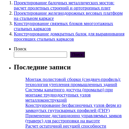
Проектирование балочных металлических мостов:
расчет пролетных строений и ортотропных плит
Проектирование железнодорожных весовых платформ
на стальном каркасе
Конструирование связевых блоков многоэтажных
стальных каркасов
Конструирование домкратных балок для выравнивания
просевших стальных каркасов
Поиск
Поиск
Последние записи
Монтаж полистовой сборки (сэндвич-профиль):
технология утепления промышленных зданий
Системы канатного доступа (промальп) при
монтаже труднодоступных узлов
металлоконструкций
Конструирование бесфасоночных узлов ферм из
замкнутых гнутосварных профилей (ГНУ)
Применение дистанционно управляемых замков
(траверс) для расстроповки на высоте
Расчет остаточной несущей способности