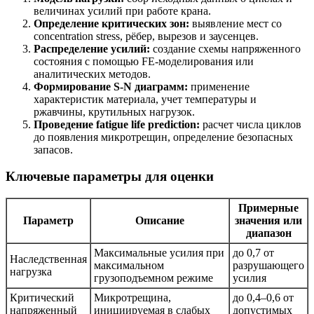
величинах усилий при работе крана.
Определение критических зон:
выявление мест со
concentration stress, рёбер, вырезов и заусенцев.
Распределение усилий:
создание схемы напряженного
состояния с помощью FE-моделирования или
аналитических методов.
Формирование S-N диаграмм:
применение
характеристик материала, учет температуры и
ржавчины, крутильных нагрузок.
Проведение fatigue life prediction:
расчет числа циклов
до появления микротрещин, определение безопасных
запасов.
Ключевые параметры для оценки
Примерные
Параметр
Описание
значения или
диапазон
Максимальные усилия при
до 0,7 от
Наследственная
максимальном
разрушающего
нагрузка
грузоподъемном режиме
усилия
Критический
Микротрещина,
до 0,4–0,6 от
напряженный
инициируемая в слабых
допустимых