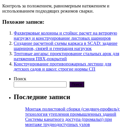
Контроль за положением, равномерным натяжением и
использованием подходящих режимов сварки.
Похожие записи:
Фахверковые колонны и стойки: расчет на ветровую
нагрузку и конструирование листовых шарниров
Создание расчетной схемы каркаса в SCAD: задание
шарниров, связей и генерация нагрузок
Тентовые ангары: проектирование стальных арок для
натяжения ПВХ-покрытий
Конструирование противопожарных лестниц для
детских садов и школ: строгие нормы СП
Поиск
Поиск
Последние записи
Монтаж полистовой сборки (сэндвич-профиль):
технология утепления промышленных зданий
Системы канатного доступа (промальп) при
монтаже труднодоступных узлов