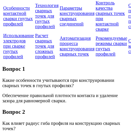
Контроль
Технология
О
Особенности
Параметры
качества
сварных
п
контактной
конструирования
сварных точек
точек для
г
сварки гнутых
сварных
при
гнутых
п
профилей
соединений
контактной
профилей
с
сварке
Использование
Расчет
Автоматизация
Рекомендуемые
электродов
сварных
О
процесса
режимы сварки
при сварке
точек для
к
конструирования
гнутых
гнутых
сложных
с
сварных точек
профилей
профилей
профилей
Вопрос 1
Какие особенности учитываются при конструировании
сварных точек в гнутых профилях?
Обеспечение правильной плотности контакта и удаление
зазора для равномерной сварки.
Вопрос 2
Как влияет радиус гиба профиля на конструкцию сварных
точек?